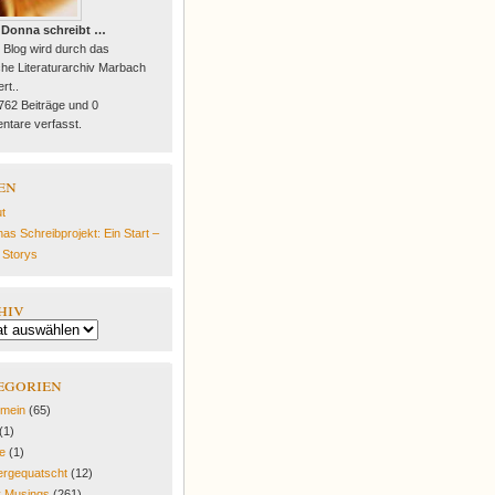
 Donna schreibt …
 Blog wird durch das
he Literaturarchiv Marbach
rt..
 762 Beiträge und 0
tare verfasst.
en
t
as Schreibprojekt: Ein Start –
e Storys
hiv
egorien
emein
(65)
(1)
fe
(1)
rgequatscht
(12)
y Musings
(261)