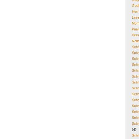
Gedi
Her
Lese
Mom
Paa
Pers
Refl
Schö
Schr
Schr
Schr
Schr
Schr
Schr
Schr
Schr
Schr
Schr
Schr
Schr
Schr
(4)
Schr