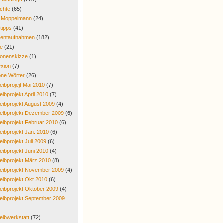
chte
(65)
r Moppelmann
(24)
tipps
(41)
entaufnahmen
(182)
re
(21)
onenskizze
(1)
exion
(7)
ne Wörter
(26)
eibprojejt Mai 2010
(7)
eibprojekt April 2010
(7)
eibprojekt August 2009
(4)
eibprojekt Dezember 2009
(6)
eibprojekt Februar 2010
(6)
eibprojekt Jan. 2010
(6)
eibprojekt Juli 2009
(6)
eibprojekt Juni 2010
(4)
eibprojekt März 2010
(8)
eibprojekt November 2009
(4)
eibprojekt Okt.2010
(6)
eibprojekt Oktober 2009
(4)
eibprojekt September 2009
eibwerkstatt
(72)