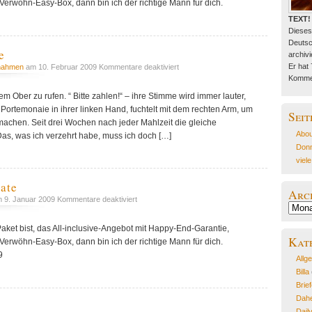
Verwöhn-Easy-Box, dann bin ich der richtige Mann für dich.
TEXT!
Dieses
Deutsc
e
archivie
für
Er hat
nahmen
am 10. Februar 2009
Kommentare deaktiviert
Momentaufnahme
Kommen
dem Ober zu rufen. “ Bitte zahlen!“ – ihre Stimme wird immer lauter,
 Portemonaie in ihrer linken Hand, fuchtelt mit dem rechten Arm, um
Seit
achen. Seit drei Wochen nach jeder Mahlzeit die gleiche
Abou
„Das, was ich verzehrt habe, muss ich doch […]
Donn
viel
ate
Arc
für
 9. Januar 2009
Kommentare deaktiviert
Archiv
Dauerglück-
Flatrate
aket bist, das All-inclusive-Angebot mit Happy-End-Garantie,
Kat
Verwöhn-Easy-Box, dann bin ich der richtige Mann für dich.
9
Allg
Billa
Brie
Dahe
Dail