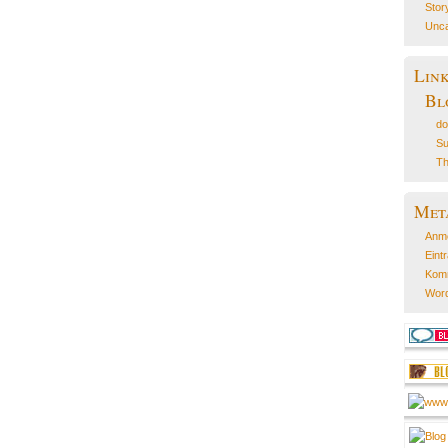
Stor
Unca
Lin
Bl
do
Su
Th
Met
Anm
Eint
Kom
Word