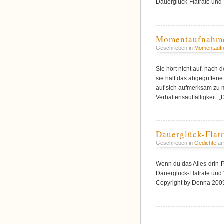
Dauerglück-Flatrate und 
Momentaufnahm
Geschrieben in
Momentauf
Sie hört nicht auf, nach 
sie hält das abgegriffene
auf sich aufmerksam zu m
Verhaltensauffälligkeit. 
Dauerglück-Flatr
Geschrieben in
Gedichte
am
Wenn du das Alles-drin-P
Dauerglück-Flatrate und 
Copyright by Donna 200