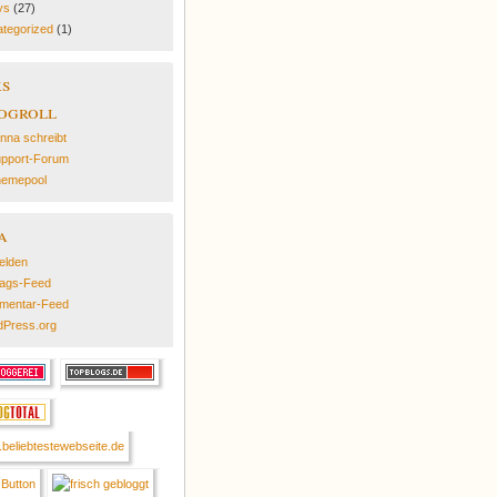
ys
(27)
tegorized
(1)
ks
ogroll
nna schreibt
pport-Forum
emepool
a
elden
rags-Feed
mentar-Feed
Press.org