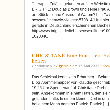
Therapie! Zufällig gefunden auf der Website 
BRIGITTE: Douglas Brown und seine Frau A
am Stück – ohne Ausreden! Warum? http://www
sex/sex-flirten/wie-viel-sex-570814/ Und hier
gerade in Deutschland erschienenen Buches
http://www.brigitte.de/liebe-sex/sex-flirten/1
1020340/
CHRISTIANE Eine Frau – ein Sch
helfen
Geschrieben in
Allgemein
am 17. Mai 2009
6 Kom
Das Schicksal kennt kein Erbarmen – Beitrag
Blog „Sammelmappe“ von: claudia geschrie
19:26 Uhr Spendenaufruf: Christiane Drehe
sein. Angekommen in einem Hafen, den sie n
gefunden hatte. In einem kleinen Dorf in de
bei einem Mann namens Patrick. Patrick […]