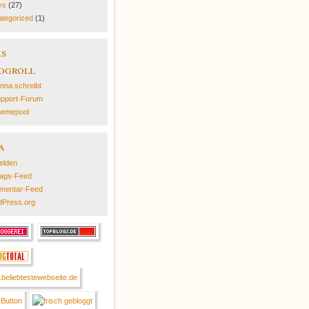
ys
(27)
tegorized
(1)
ks
ogroll
nna schreibt
pport-Forum
emepool
a
elden
rags-Feed
mentar-Feed
Press.org