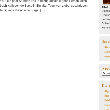
h nur ein paar Stunden und in Bezug auf die eigene Person, offen
gt sich Kathleen de Burca in Ein alter Taum von Liebe, geschrieben
TEXT!
eutig eine rhetorische Frage. […]
Dieses
Deutsc
archivie
Er hat
Kommen
Seit
Abou
Donn
viel
Arc
Archiv
Kat
Allg
Billa
Brie
Dahe
Dail