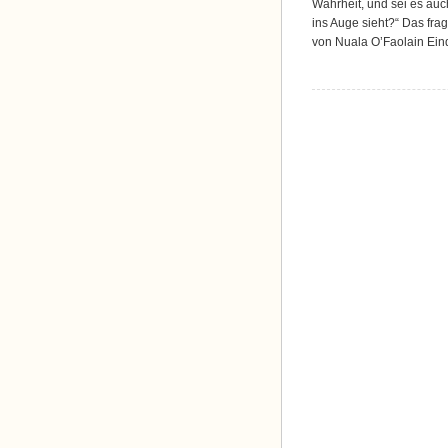
Wahrheit, und sei es auc
ins Auge sieht?“ Das fra
von Nuala O’Faolain Eind