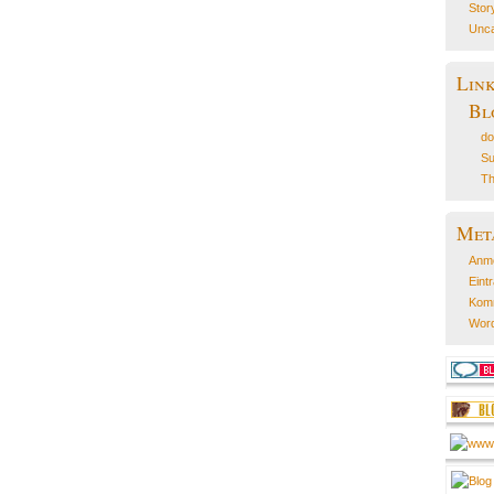
Stor
Unca
Lin
Bl
do
Su
Th
Met
Anm
Eint
Kom
Word