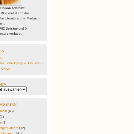
 Donna schreibt …
 Blog wird durch das
he Literaturarchiv Marbach
rt..
 762 Beiträge und 0
tare verfasst.
en
t
as Schreibprojekt: Ein Start –
e Storys
hiv
egorien
emein
(65)
(1)
fe
(1)
rgequatscht
(12)
y Musings
(261)