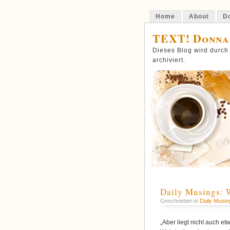
Home
About
Do
TEXT! Donna
Dieses Blog wird durch
archiviert.
Daily Musings: 
Geschrieben in
Daily Musin
„Aber liegt nicht auch e