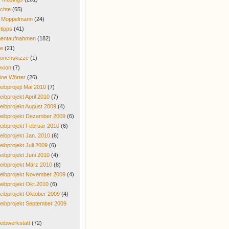
chte
(65)
r Moppelmann
(24)
tipps
(41)
entaufnahmen
(182)
re
(21)
onenskizze
(1)
exion
(7)
ne Wörter
(26)
eibprojejt Mai 2010
(7)
eibprojekt April 2010
(7)
eibprojekt August 2009
(4)
eibprojekt Dezember 2009
(6)
eibprojekt Februar 2010
(6)
eibprojekt Jan. 2010
(6)
eibprojekt Juli 2009
(6)
eibprojekt Juni 2010
(4)
eibprojekt März 2010
(8)
eibprojekt November 2009
(4)
eibprojekt Okt.2010
(6)
eibprojekt Oktober 2009
(4)
eibprojekt September 2009
eibwerkstatt
(72)