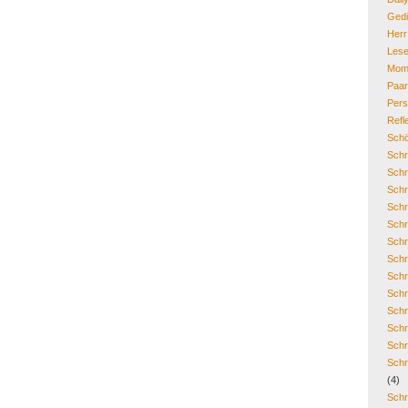
Gedi
Her
Lese
Mom
Paa
Pers
Refl
Schö
Schr
Schr
Schr
Schr
Schr
Schr
Schr
Schr
Schr
Schr
Schr
Schr
Schr
(4)
Schr