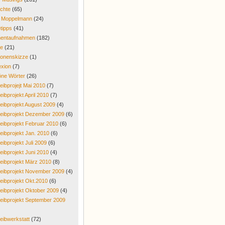
chte
(65)
r Moppelmann
(24)
tipps
(41)
entaufnahmen
(182)
re
(21)
onenskizze
(1)
exion
(7)
ne Wörter
(26)
eibprojejt Mai 2010
(7)
eibprojekt April 2010
(7)
eibprojekt August 2009
(4)
eibprojekt Dezember 2009
(6)
eibprojekt Februar 2010
(6)
eibprojekt Jan. 2010
(6)
eibprojekt Juli 2009
(6)
eibprojekt Juni 2010
(4)
eibprojekt März 2010
(8)
eibprojekt November 2009
(4)
eibprojekt Okt.2010
(6)
eibprojekt Oktober 2009
(4)
eibprojekt September 2009
eibwerkstatt
(72)