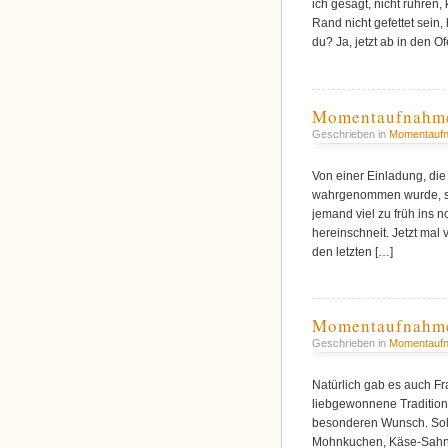
ich gesagt, nicht rühren,
Rand nicht gefettet sein
du? Ja, jetzt ab in den Of
Momentaufnahme
Geschrieben in
Momentauf
Von einer Einladung, die
wahrgenommen wurde, sp
jemand viel zu früh ins 
hereinschneit. Jetzt mal
den letzten […]
Momentaufnahme:
Geschrieben in
Momentauf
Natürlich gab es auch Fr
liebgewonnene Tradition.
besonderen Wunsch. Sollt
Mohnkuchen, Käse-Sahne-