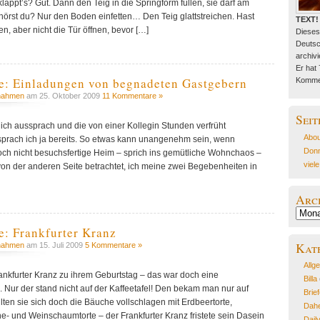
 klappt’s? Gut. Dann den Teig in die Springform füllen, sie darf am
, hörst du? Nur den Boden einfetten… Den Teig glattstreichen. Hast
TEXT!
en, aber nicht die Tür öffnen, bevor […]
Dieses
Deutsc
archivie
Er hat
: Einladungen von begnadeten Gastgebern
Kommen
nahmen
am 25. Oktober 2009
11 Kommentare »
Seit
 ich aussprach und die von einer Kollegin Stunden verfrüht
Abou
rach ich ja bereits. So etwas kann unangenehm sein, wenn
Donn
noch nicht besuchsfertige Heim – sprich ins gemütliche Wohnchaos –
viel
 von der anderen Seite betrachtet, ich meine zwei Begebenheiten in
Arc
Archiv
 Frankfurter Kranz
Kat
nahmen
am 15. Juli 2009
5 Kommentare »
Allg
ankfurter Kranz zu ihrem Geburtstag – das war doch eine
Billa
 Nur der stand nicht auf der Kaffeetafel! Den bekam man nur auf
Brie
en sie sich doch die Bäuche vollschlagen mit Erdbeertorte,
Dahe
 und Weinschaumtorte – der Frankfurter Kranz fristete sein Dasein
Dail