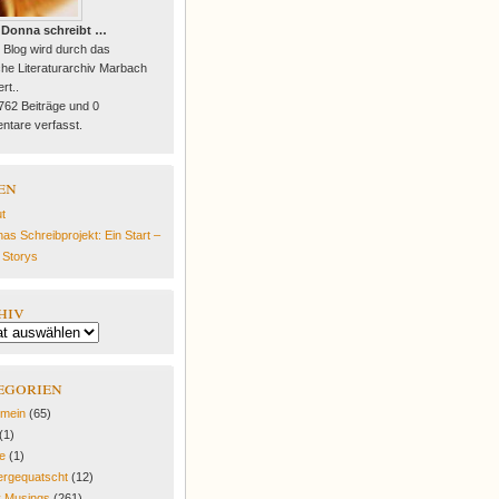
 Donna schreibt …
 Blog wird durch das
he Literaturarchiv Marbach
rt..
 762 Beiträge und 0
tare verfasst.
en
t
as Schreibprojekt: Ein Start –
e Storys
hiv
egorien
emein
(65)
(1)
fe
(1)
rgequatscht
(12)
y Musings
(261)