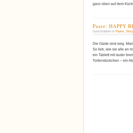
ganz oben auf dem Küch
Paare: HAPPY 
Geschrieben in
Paare
,
Stor
Die Gäste sind weg. Man 
So lieb, wie sie alle an 
ein Tablett mit lauter br
Tortenstückchen – ein Abo