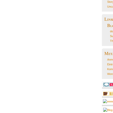
Stor
Unca
Lin
Bl
do
Su
Th
Met
Anm
Eint
Kom
Word