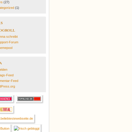
ys
(27)
tegorized
(1)
ks
ogroll
nna schreibt
pport-Forum
emepool
a
elden
rags-Feed
mentar-Feed
Press.org