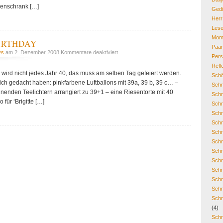
enschrank […]
Gedi
Her
Lese
Mom
BIRTHDAY
Paa
für
ys
am 2. Dezember 2008
Kommentare deaktiviert
Pers
Paare:
Refl
HAPPY
wird nicht jedes Jahr 40, das muss am selben Tag gefeiert werden.
Schö
BIRTHDAY
mich gedacht haben: pinkfarbene Luftballons mit 39a, 39 b, 39 c… –
Schr
ennenden Teelichtern arrangiert zu 39+1 – eine Riesentorte mit 40
Schr
 für ‘Brigitte […]
Schr
Schr
Schr
Schr
Schr
Schr
Schr
Schr
Schr
Schr
Schr
(4)
Schr