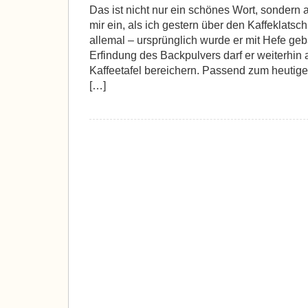
Wörter:
Das ist nicht nur ein schönes Wort, sondern au
Guglhupf
mir ein, als ich gestern über den Kaffeklatsch
allemal – ursprünglich wurde er mit Hefe geba
Erfindung des Backpulvers darf er weiterhin
Kaffeetafel bereichern. Passend zum heutig
[…]