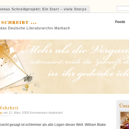
nnas Schreibprojekt: Ein Start – viele Storys
 schreibt …
Feeds
 das Deutsche Literaturarchiv Marbach
Übe
Wahrheit
für
gs
am 12. März 2009
Kommentare deaktiviert
Daily
Musings:
sicht gesagt ist schlimmer als alle Lügen dieser Welt. William Blake
Wahrheit