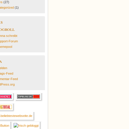
ys
(27)
tegorized
(1)
ks
ogroll
nna schreibt
pport-Forum
emepool
a
elden
rags-Feed
mentar-Feed
Press.org