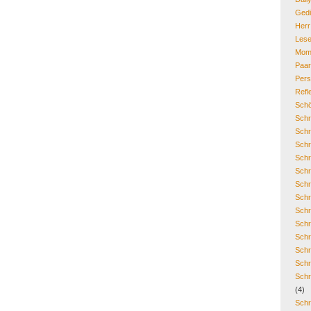
Gedi
Her
Lese
Mom
Paa
Pers
Refl
Schö
Schr
Schr
Schr
Schr
Schr
Schr
Schr
Schr
Schr
Schr
Schr
Schr
Schr
(4)
Schr