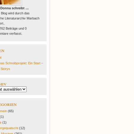
 Donna schreibt …
 Blog wird durch das
he Literaturarchiv Marbach
rt..
 762 Beiträge und 0
tare verfasst.
en
t
as Schreibprojekt: Ein Start –
e Storys
hiv
egorien
emein
(65)
(1)
fe
(1)
rgequatscht
(12)
y Musings
(261)