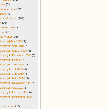
chte
(65)
r Moppelmann
(24)
tipps
(41)
entaufnahmen
(182)
re
(21)
onenskizze
(1)
exion
(7)
ne Wörter
(26)
eibprojejt Mai 2010
(7)
eibprojekt April 2010
(7)
eibprojekt August 2009
(4)
eibprojekt Dezember 2009
(6)
eibprojekt Februar 2010
(6)
eibprojekt Jan. 2010
(6)
eibprojekt Juli 2009
(6)
eibprojekt Juni 2010
(4)
eibprojekt März 2010
(8)
eibprojekt November 2009
(4)
eibprojekt Okt.2010
(6)
eibprojekt Oktober 2009
(4)
eibprojekt September 2009
eibwerkstatt
(72)