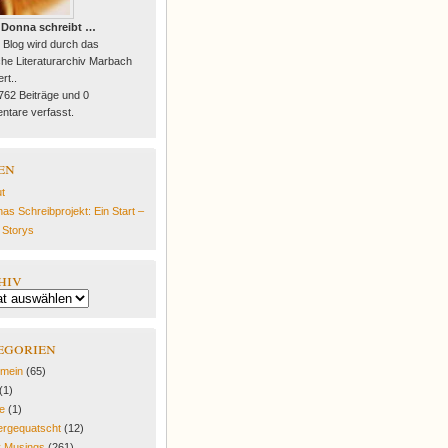
 Donna schreibt …
 Blog wird durch das
he Literaturarchiv Marbach
rt..
 762 Beiträge und 0
tare verfasst.
en
t
as Schreibprojekt: Ein Start –
e Storys
hiv
egorien
emein
(65)
(1)
fe
(1)
rgequatscht
(12)
y Musings
(261)