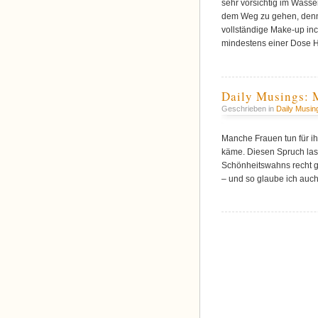
sehr vorsichtig im Wasse
dem Weg zu gehen, denn 
vollständige Make-up inc
mindestens einer Dose H
Daily Musings: 
Geschrieben in
Daily Musin
Manche Frauen tun für i
käme. Diesen Spruch las i
Schönheitswahns recht gu
– und so glaube ich auch