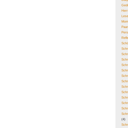
Gedi
Her
Lese
Mom
Paa
Pers
Refl
Schö
Schr
Schr
Schr
Schr
Schr
Schr
Schr
Schr
Schr
Schr
Schr
Schr
Schr
(4)
Schr