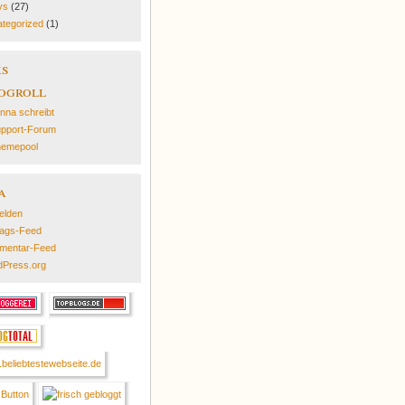
ys
(27)
tegorized
(1)
ks
ogroll
nna schreibt
pport-Forum
emepool
a
elden
rags-Feed
mentar-Feed
Press.org