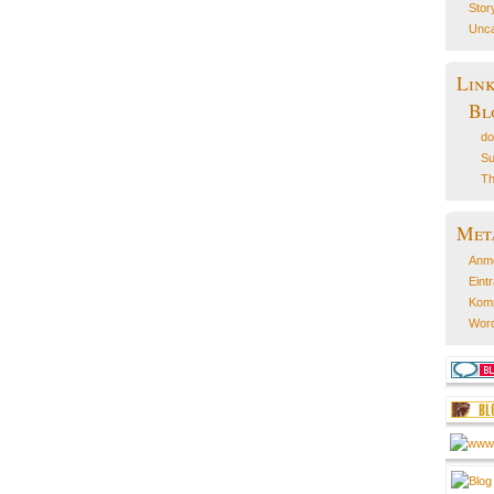
Stor
Unca
Lin
Bl
do
Su
Th
Met
Anm
Eint
Kom
Word