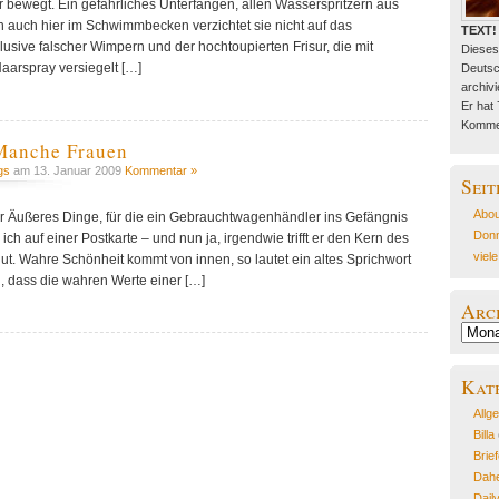
r bewegt. Ein gefährliches Unterfangen, allen Wasserspritzern aus
auch hier im Schwimmbecken verzichtet sie nicht auf das
TEXT!
lusive falscher Wimpern und der hochtoupierten Frisur, die mit
Dieses
aarspray versiegelt […]
Deutsc
archivie
Er hat
Kommen
Manche Frauen
gs
am 13. Januar 2009
Kommentar »
Seit
Abou
hr Äußeres Dinge, für die ein Gebrauchtwagenhändler ins Gefängnis
Donn
ch auf einer Postkarte – und nun ja, irgendwie trifft er den Kern des
viel
t. Wahre Schönheit kommt von innen, so lautet ein altes Sprichwort
, dass die wahren Werte einer […]
Arc
Archiv
Kat
Allg
Billa
Brie
Dahe
Dail