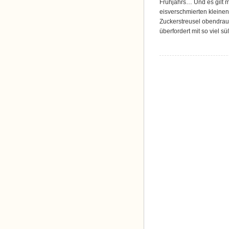
Frühjahrs… Und es gilt mi
eisverschmierten kleinen
Zuckerstreusel obendrauf
überfordert mit so viel s