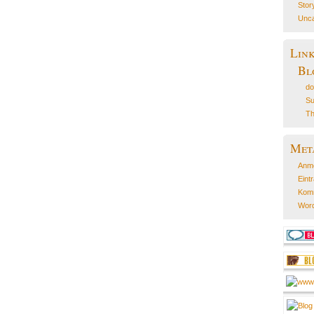
Stor
Unca
Lin
Bl
do
Su
Th
Met
Anm
Eint
Kom
Word