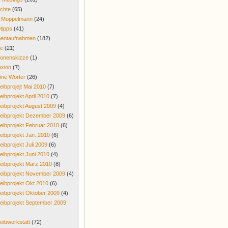
chte
(65)
r Moppelmann
(24)
tipps
(41)
entaufnahmen
(182)
re
(21)
onenskizze
(1)
exion
(7)
ne Wörter
(26)
eibprojejt Mai 2010
(7)
eibprojekt April 2010
(7)
eibprojekt August 2009
(4)
eibprojekt Dezember 2009
(6)
eibprojekt Februar 2010
(6)
eibprojekt Jan. 2010
(6)
eibprojekt Juli 2009
(6)
eibprojekt Juni 2010
(4)
eibprojekt März 2010
(8)
eibprojekt November 2009
(4)
eibprojekt Okt.2010
(6)
eibprojekt Oktober 2009
(4)
eibprojekt September 2009
eibwerkstatt
(72)