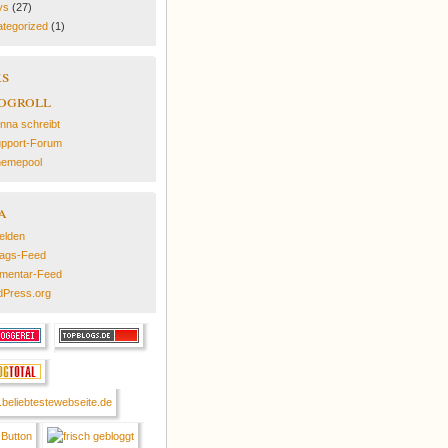
ys
(27)
tegorized
(1)
ks
ogroll
nna schreibt
pport-Forum
emepool
a
elden
rags-Feed
mentar-Feed
Press.org