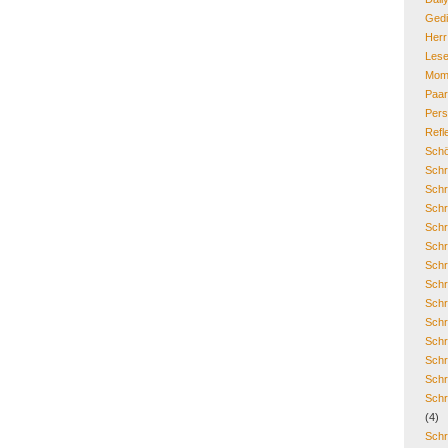
Gedi
Her
Lese
Mom
Paa
Pers
Refl
Schö
Schr
Schr
Schr
Schr
Schr
Schr
Schr
Schr
Schr
Schr
Schr
Schr
Schr
(4)
Schr