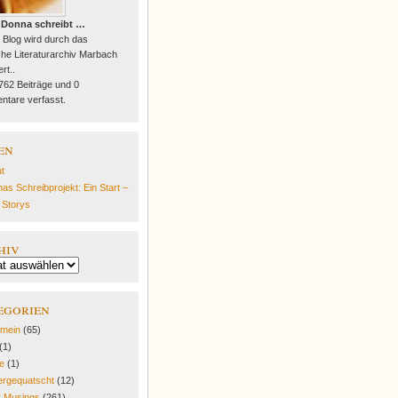
 Donna schreibt …
 Blog wird durch das
he Literaturarchiv Marbach
rt..
 762 Beiträge und 0
tare verfasst.
en
t
as Schreibprojekt: Ein Start –
e Storys
hiv
egorien
emein
(65)
(1)
fe
(1)
rgequatscht
(12)
y Musings
(261)