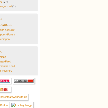
ys
(27)
tegorized
(1)
ks
ogroll
nna schreibt
pport-Forum
emepool
a
elden
rags-Feed
mentar-Feed
Press.org