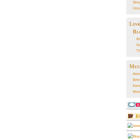
Stor
Unca
Lin
Bl
do
Su
Th
Met
Anm
Eint
Kom
Word