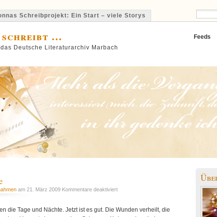
nnas Schreibprojekt: Ein Start – viele Storys
 schreibt …
Feeds
 das Deutsche Literaturarchiv Marbach
Übe
e
für
nahmen
am 21. März 2009
Kommentare deaktiviert
Momentaufnahme
en die Tage und Nächte. Jetzt ist es gut. Die Wunden verheilt, die