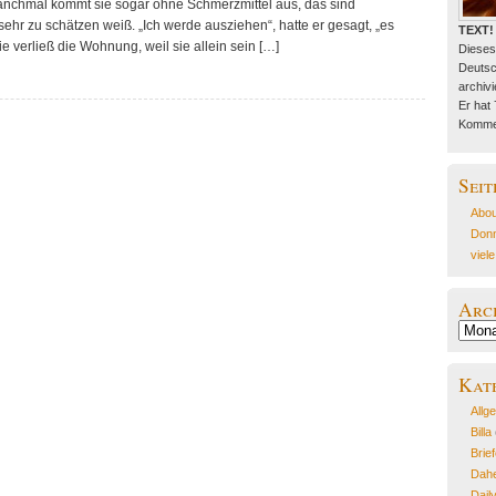
anchmal kommt sie sogar ohne Schmerzmittel aus, das sind
sehr zu schätzen weiß. „Ich werde ausziehen“, hatte er gesagt, „es
TEXT!
ie verließ die Wohnung, weil sie allein sein […]
Dieses
Deutsc
archivie
Er hat
Kommen
Seit
Abou
Donn
viel
Arc
Archiv
Kat
Allg
Billa
Brie
Dahe
Dail