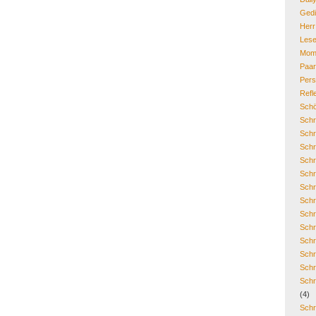
Gedi
Her
Lese
Mom
Paa
Pers
Refl
Schö
Schr
Schr
Schr
Schr
Schr
Schr
Schr
Schr
Schr
Schr
Schr
Schr
Schr
(4)
Schr