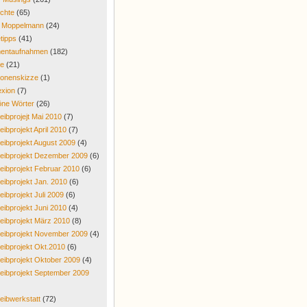
chte
(65)
r Moppelmann
(24)
tipps
(41)
entaufnahmen
(182)
re
(21)
onenskizze
(1)
exion
(7)
ne Wörter
(26)
eibprojejt Mai 2010
(7)
eibprojekt April 2010
(7)
eibprojekt August 2009
(4)
eibprojekt Dezember 2009
(6)
eibprojekt Februar 2010
(6)
eibprojekt Jan. 2010
(6)
eibprojekt Juli 2009
(6)
eibprojekt Juni 2010
(4)
eibprojekt März 2010
(8)
eibprojekt November 2009
(4)
eibprojekt Okt.2010
(6)
eibprojekt Oktober 2009
(4)
eibprojekt September 2009
eibwerkstatt
(72)