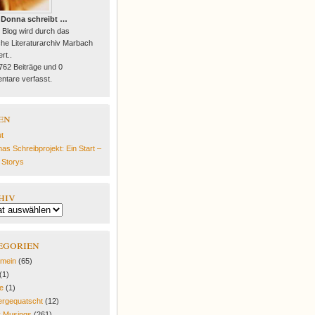
 Donna schreibt …
 Blog wird durch das
he Literaturarchiv Marbach
rt..
 762 Beiträge und 0
tare verfasst.
en
t
as Schreibprojekt: Ein Start –
e Storys
hiv
egorien
emein
(65)
(1)
fe
(1)
rgequatscht
(12)
y Musings
(261)