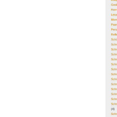
Gedi
Her
Lese
Mom
Paa
Pers
Refl
Schö
Schr
Schr
Schr
Schr
Schr
Schr
Schr
Schr
Schr
Schr
Schr
Schr
Schr
(4)
Schr