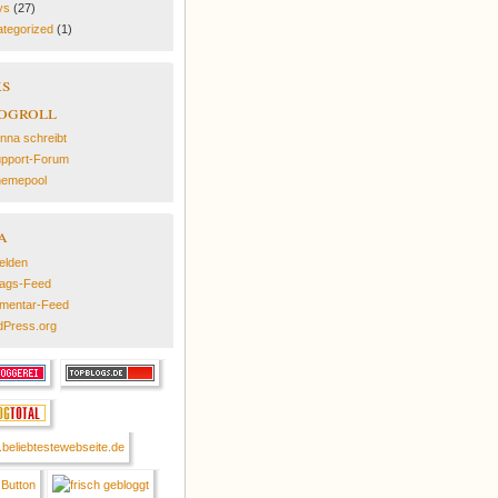
ys
(27)
tegorized
(1)
ks
ogroll
nna schreibt
pport-Forum
emepool
a
elden
rags-Feed
mentar-Feed
Press.org