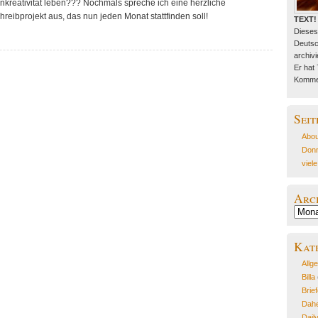
nkreativität leben??? Nochmals spreche ich eine herzliche
eibprojekt aus, das nun jeden Monat stattfinden soll!
TEXT!
Dieses
Deutsc
archivie
Er hat
Kommen
Seit
Abou
Donn
viel
Arc
Archiv
Kat
Allg
Billa
Brie
Dahe
Dail