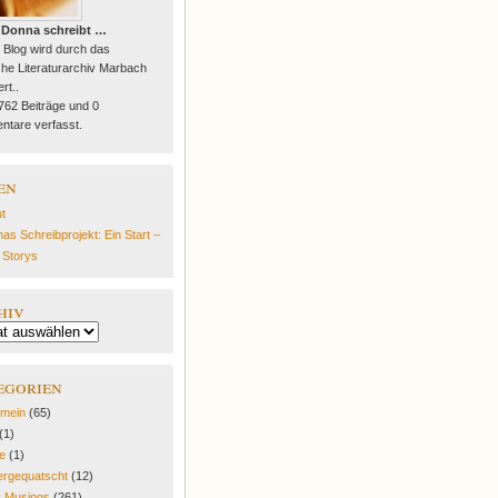
 Donna schreibt …
 Blog wird durch das
he Literaturarchiv Marbach
rt..
 762 Beiträge und 0
tare verfasst.
en
t
as Schreibprojekt: Ein Start –
e Storys
hiv
egorien
emein
(65)
(1)
fe
(1)
rgequatscht
(12)
y Musings
(261)