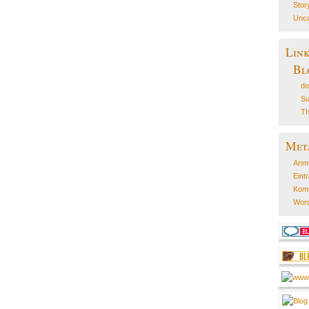
Stor
Unca
Lin
Bl
do
Su
Th
Met
Anm
Eint
Kom
Word