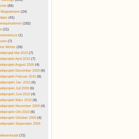
chte
(65)
r Moppelmann
(24)
tipps
(41)
entaufnahmen
(182)
re
(21)
onenskizze
(1)
exion
(7)
ne Wörter
(26)
eibprojejt Mai 2010
(7)
eibprojekt April 2010
(7)
eibprojekt August 2009
(4)
eibprojekt Dezember 2009
(6)
eibprojekt Februar 2010
(6)
eibprojekt Jan. 2010
(6)
eibprojekt Juli 2009
(6)
eibprojekt Juni 2010
(4)
eibprojekt März 2010
(8)
eibprojekt November 2009
(4)
eibprojekt Okt.2010
(6)
eibprojekt Oktober 2009
(4)
eibprojekt September 2009
eibwerkstatt
(72)