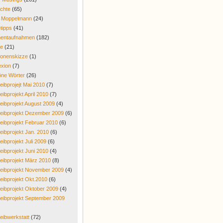
chte
(65)
r Moppelmann
(24)
tipps
(41)
entaufnahmen
(182)
re
(21)
onenskizze
(1)
exion
(7)
ne Wörter
(26)
eibprojejt Mai 2010
(7)
eibprojekt April 2010
(7)
eibprojekt August 2009
(4)
eibprojekt Dezember 2009
(6)
eibprojekt Februar 2010
(6)
eibprojekt Jan. 2010
(6)
eibprojekt Juli 2009
(6)
eibprojekt Juni 2010
(4)
eibprojekt März 2010
(8)
eibprojekt November 2009
(4)
eibprojekt Okt.2010
(6)
eibprojekt Oktober 2009
(4)
eibprojekt September 2009
eibwerkstatt
(72)