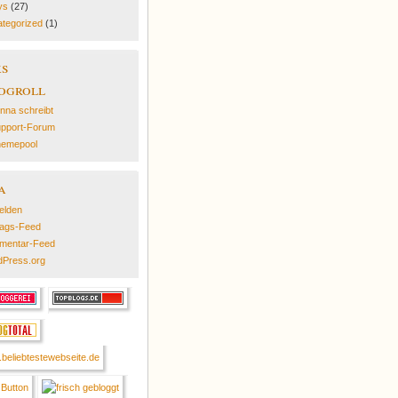
ys
(27)
tegorized
(1)
ks
ogroll
nna schreibt
pport-Forum
emepool
a
elden
rags-Feed
mentar-Feed
Press.org