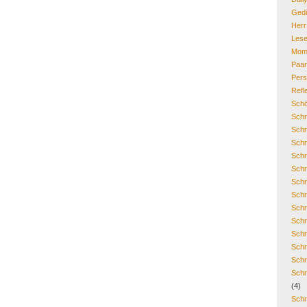
Gedi
Her
Lese
Mom
Paa
Pers
Refl
Schö
Schr
Schr
Schr
Schr
Schr
Schr
Schr
Schr
Schr
Schr
Schr
Schr
Schr
(4)
Schr