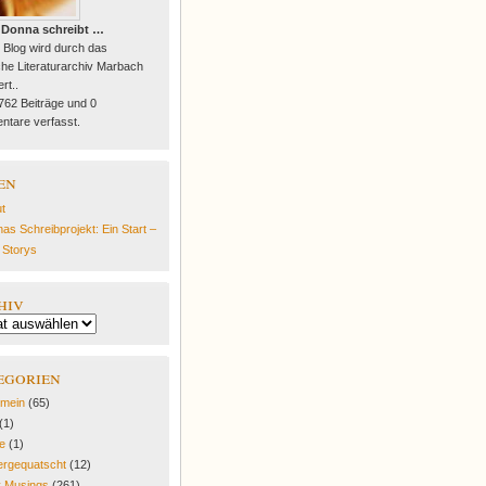
 Donna schreibt …
 Blog wird durch das
he Literaturarchiv Marbach
rt..
 762 Beiträge und 0
tare verfasst.
en
t
as Schreibprojekt: Ein Start –
e Storys
hiv
egorien
emein
(65)
(1)
fe
(1)
rgequatscht
(12)
y Musings
(261)