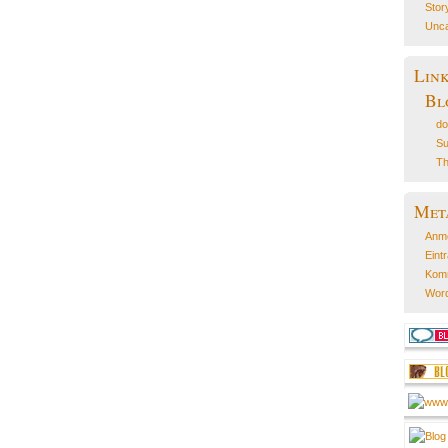
Stor
Unca
Lin
Bl
do
Su
Th
Met
Anm
Eint
Kom
Word