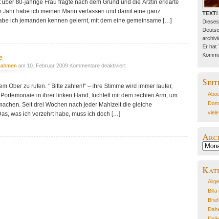
 über 80-jährige Frau fragte nach dem Grund und die Ärztin erklärte
em Jahr habe ich meinen Mann verlassen und damit eine ganz
TEXT!
abe ich jemanden kennen gelernt, mit dem eine gemeinsame […]
Dieses
Deutsc
archivie
Er hat
e
Kommen
für
nahmen
am 10. Februar 2009
Kommentare deaktiviert
Momentaufnahme
Seit
dem Ober zu rufen. “ Bitte zahlen!“ – ihre Stimme wird immer lauter,
Abou
 Portemonaie in ihrer linken Hand, fuchtelt mit dem rechten Arm, um
Donn
achen. Seit drei Wochen nach jeder Mahlzeit die gleiche
viel
„Das, was ich verzehrt habe, muss ich doch […]
Arc
Archiv
Kat
Allg
Billa
Brie
Dahe
Dail