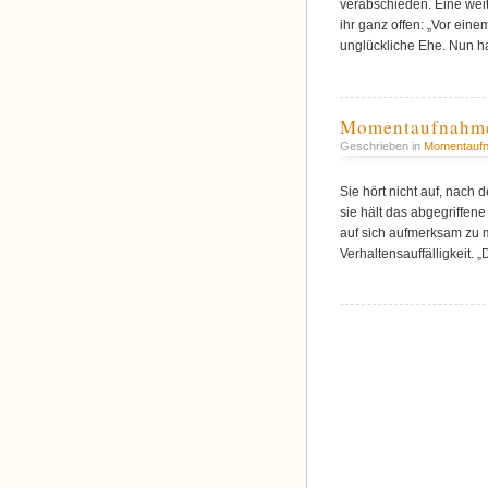
verabschieden. Eine weit
ihr ganz offen: „Vor ein
unglückliche Ehe. Nun h
Momentaufnahm
Geschrieben in
Momentauf
Sie hört nicht auf, nach 
sie hält das abgegriffene
auf sich aufmerksam zu m
Verhaltensauffälligkeit. 