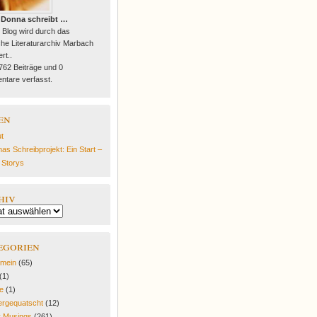
 Donna schreibt …
 Blog wird durch das
he Literaturarchiv Marbach
rt..
 762 Beiträge und 0
tare verfasst.
en
t
as Schreibprojekt: Ein Start –
e Storys
hiv
egorien
emein
(65)
(1)
fe
(1)
rgequatscht
(12)
y Musings
(261)