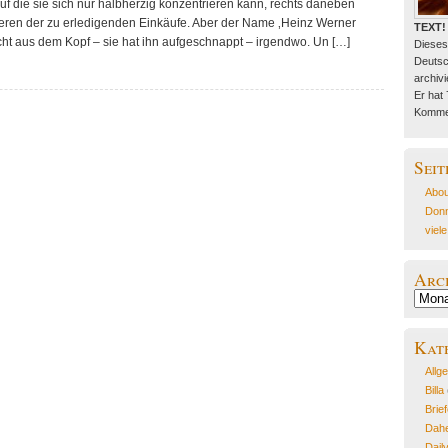
auf die sie sich nur halbherzig konzentrieren kann, rechts daneben
ieren der zu erledigenden Einkäufe. Aber der Name ‚Heinz Werner
TEXT!
ht aus dem Kopf – sie hat ihn aufgeschnappt – irgendwo. Un […]
Dieses
Deutsc
archivie
Er hat
Kommen
Seit
Abou
Donn
viel
Arc
Archiv
Kat
Allg
Billa
Brie
Dahe
Dail