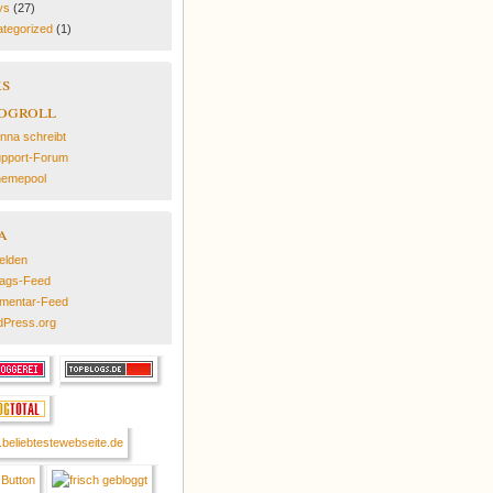
ys
(27)
tegorized
(1)
ks
ogroll
nna schreibt
pport-Forum
emepool
a
elden
rags-Feed
mentar-Feed
Press.org