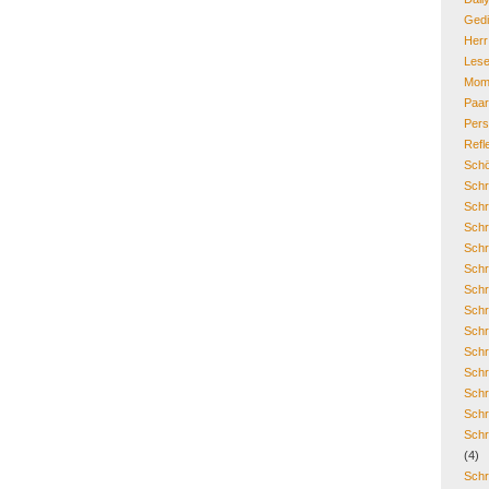
Gedi
Her
Lese
Mom
Paa
Pers
Refl
Schö
Schr
Schr
Schr
Schr
Schr
Schr
Schr
Schr
Schr
Schr
Schr
Schr
Schr
(4)
Schr