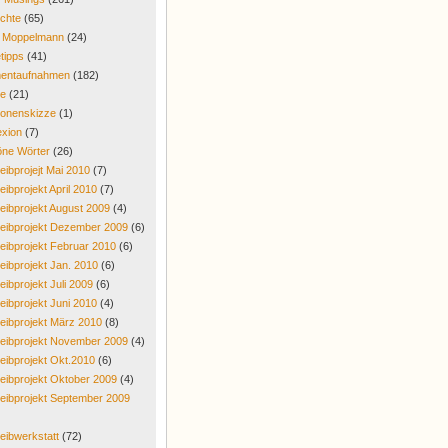
chte
(65)
r Moppelmann
(24)
tipps
(41)
entaufnahmen
(182)
re
(21)
onenskizze
(1)
exion
(7)
ne Wörter
(26)
eibprojejt Mai 2010
(7)
eibprojekt April 2010
(7)
eibprojekt August 2009
(4)
eibprojekt Dezember 2009
(6)
eibprojekt Februar 2010
(6)
eibprojekt Jan. 2010
(6)
eibprojekt Juli 2009
(6)
eibprojekt Juni 2010
(4)
eibprojekt März 2010
(8)
eibprojekt November 2009
(4)
eibprojekt Okt.2010
(6)
eibprojekt Oktober 2009
(4)
eibprojekt September 2009
eibwerkstatt
(72)