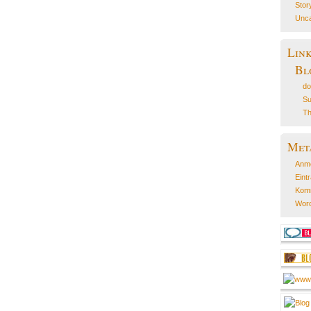
Stor
Unca
Lin
Bl
do
Su
Th
Met
Anm
Eint
Kom
Word