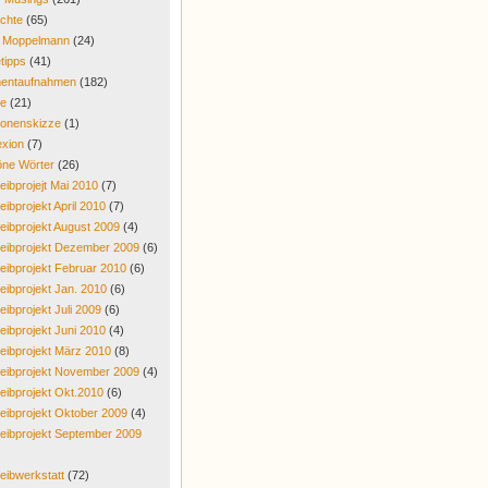
chte
(65)
r Moppelmann
(24)
tipps
(41)
entaufnahmen
(182)
re
(21)
onenskizze
(1)
exion
(7)
ne Wörter
(26)
eibprojejt Mai 2010
(7)
eibprojekt April 2010
(7)
eibprojekt August 2009
(4)
eibprojekt Dezember 2009
(6)
eibprojekt Februar 2010
(6)
eibprojekt Jan. 2010
(6)
eibprojekt Juli 2009
(6)
eibprojekt Juni 2010
(4)
eibprojekt März 2010
(8)
eibprojekt November 2009
(4)
eibprojekt Okt.2010
(6)
eibprojekt Oktober 2009
(4)
eibprojekt September 2009
eibwerkstatt
(72)