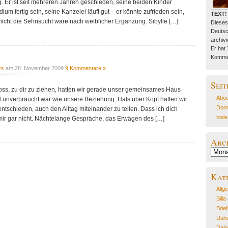
ng. Er ist seit mehreren Jahren geschieden, seine beiden Kinder
um fertig sein, seine Kanzelei läuft gut – er könnte zufrieden sein,
TEXT!
icht die Sehnsucht wäre nach weiblicher Ergänzung. Sibylle […]
Dieses
Deutsc
archivie
Er hat
Kommen
ys
am 28. November 2009
9 Kommentare »
Seit
oss, zu dir zu ziehen, hatten wir gerade unser gemeinsames Haus
Abou
 unverbraucht war wie unsere Beziehung. Hals über Kopf hatten wir
Donn
entschieden, auch den Alltag miteinander zu teilen. Dass ich dich
viel
e mir gar nicht. Nächtelange Gespräche, das Erwägen des […]
Arc
Archiv
Kat
Allg
Billa
Brie
Dahe
Dail