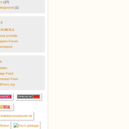
ys
(27)
tegorized
(1)
ks
ogroll
nna schreibt
pport-Forum
emepool
a
elden
rags-Feed
mentar-Feed
Press.org