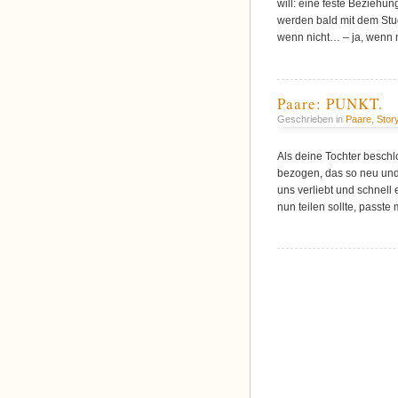
will: eine feste Beziehu
werden bald mit dem Studi
wenn nicht… – ja, wenn n
Paare: PUNKT.
Geschrieben in
Paare
,
Stor
Als deine Tochter beschl
bezogen, das so neu und
uns verliebt und schnell 
nun teilen sollte, passt