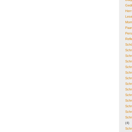
Gedi
Her
Lese
Mom
Paa
Pers
Refl
Schö
Schr
Schr
Schr
Schr
Schr
Schr
Schr
Schr
Schr
Schr
Schr
Schr
Schr
(4)
Schr