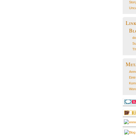
Stor
Unca
Lin
Bl
do
Su
Th
Met
Anm
Eint
Kom
Word