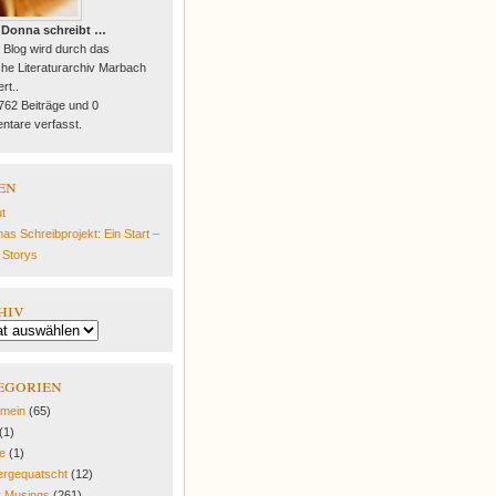
 Donna schreibt …
 Blog wird durch das
he Literaturarchiv Marbach
rt..
 762 Beiträge und 0
tare verfasst.
en
t
as Schreibprojekt: Ein Start –
e Storys
hiv
egorien
emein
(65)
(1)
fe
(1)
rgequatscht
(12)
y Musings
(261)