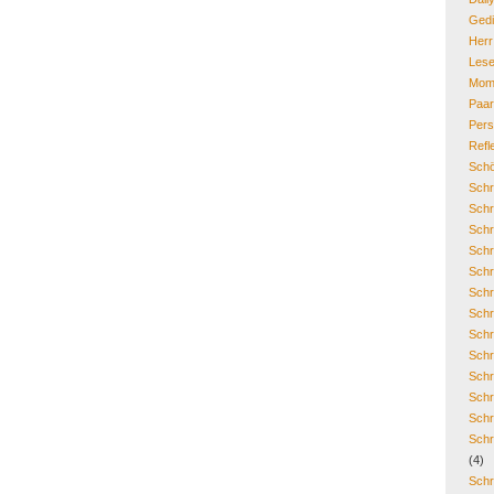
Gedi
Her
Lese
Mom
Paa
Pers
Refl
Schö
Schr
Schr
Schr
Schr
Schr
Schr
Schr
Schr
Schr
Schr
Schr
Schr
Schr
(4)
Schr