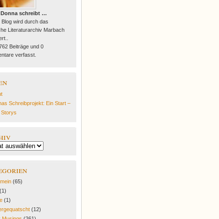
 Donna schreibt …
 Blog wird durch das
he Literaturarchiv Marbach
rt..
 762 Beiträge und 0
tare verfasst.
en
t
as Schreibprojekt: Ein Start –
e Storys
hiv
egorien
emein
(65)
(1)
fe
(1)
rgequatscht
(12)
y Musings
(261)