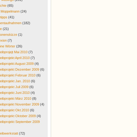
chte
(65)
r Moppelmann
(24)
tipps
(41)
entaufnahmen
(182)
re
(21)
onenskizze
(1)
exion
(7)
ne Wörter
(26)
eibprojejt Mai 2010
(7)
eibprojekt April 2010
(7)
eibprojekt August 2009
(4)
eibprojekt Dezember 2009
(6)
eibprojekt Februar 2010
(6)
eibprojekt Jan. 2010
(6)
eibprojekt Juli 2009
(6)
eibprojekt Juni 2010
(4)
eibprojekt März 2010
(8)
eibprojekt November 2009
(4)
eibprojekt Okt.2010
(6)
eibprojekt Oktober 2009
(4)
eibprojekt September 2009
eibwerkstatt
(72)