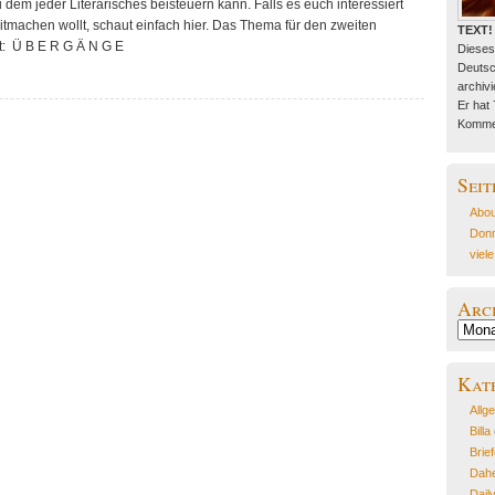
u dem jeder Literarisches beisteuern kann. Falls es euch interessiert
mitmachen wollt, schaut einfach hier. Das Thema für den zweiten
TEXT!
t: Ü B E R G Ä N G E
Dieses
Deutsc
archivie
Er hat
Kommen
Seit
Abou
Donn
viel
Arc
Archiv
Kat
Allg
Billa
Brie
Dahe
Dail