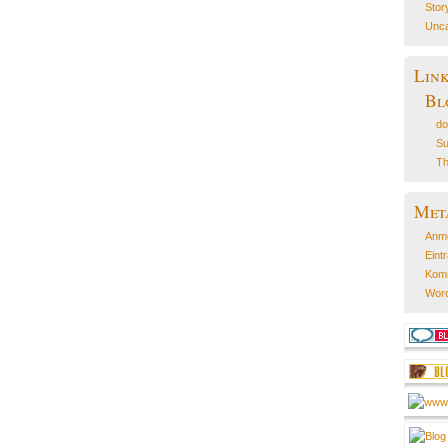
Stor
Unca
Lin
Bl
do
Su
Th
Met
Anm
Eint
Kom
Word