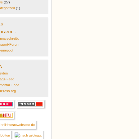
ys
(27)
tegorized
(1)
ks
ogroll
nna schreibt
pport-Forum
emepool
a
elden
rags-Feed
mentar-Feed
Press.org