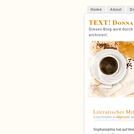
Home
About
Do
TEXT! Donna
Dieses Blog wird durch
archiviert.
Literarischer Mi
Geschrieben in
Allgemein
am
Sophasophia hat auf ihr