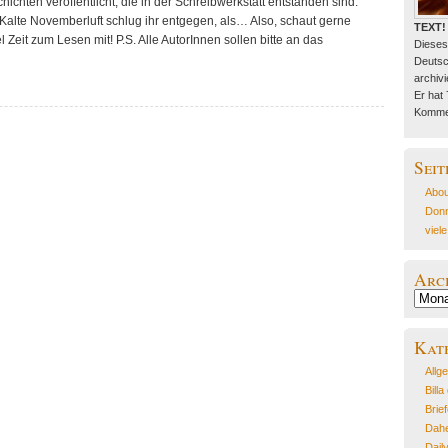
hichten veröffentlicht, die in der Schreibwerkstatt entstanden sind.
 Kalte Novemberluft schlug ihr entgegen, als… Also, schaut gerne
TEXT!
l Zeit zum Lesen mit! P.S. Alle AutorInnen sollen bitte an das
Dieses
Deutsc
archivie
Er hat
Kommen
Seit
Abou
Donn
viel
Arc
Archiv
Kat
Allg
Billa
Brie
Dahe
Dail