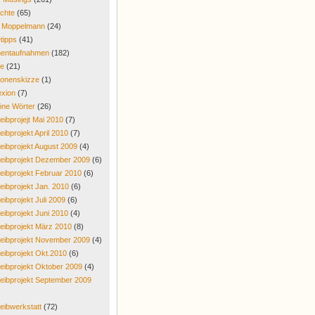
chte
(65)
r Moppelmann
(24)
tipps
(41)
entaufnahmen
(182)
re
(21)
onenskizze
(1)
exion
(7)
ne Wörter
(26)
eibprojejt Mai 2010
(7)
eibprojekt April 2010
(7)
eibprojekt August 2009
(4)
eibprojekt Dezember 2009
(6)
eibprojekt Februar 2010
(6)
eibprojekt Jan. 2010
(6)
eibprojekt Juli 2009
(6)
eibprojekt Juni 2010
(4)
eibprojekt März 2010
(8)
eibprojekt November 2009
(4)
eibprojekt Okt.2010
(6)
eibprojekt Oktober 2009
(4)
eibprojekt September 2009
eibwerkstatt
(72)