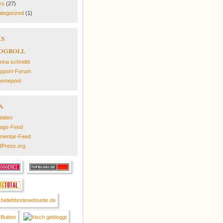
ys
(27)
tegorized
(1)
ks
ogroll
nna schreibt
pport-Forum
emepool
a
elden
rags-Feed
mentar-Feed
Press.org