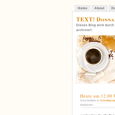
Home
About
Do
TEXT! Donna
Dieses Blog wird durch
archiviert.
Heute um 12.00 
Geschrieben in
Schreibpro
für
deaktiviert
Heute
um