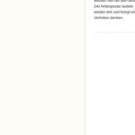
werden hier die alle Gesc
12.00
Der Anfangssatz lautete:
Uhr
wieder rein und bringt vie
Verlinken denken.