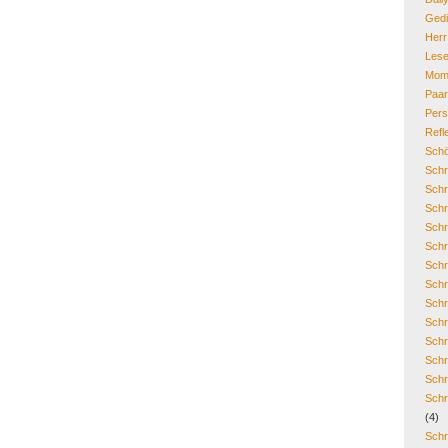
Gedi
Her
Lese
Mom
Paa
Pers
Refl
Schö
Schr
Schr
Schr
Schr
Schr
Schr
Schr
Schr
Schr
Schr
Schr
Schr
Schr
(4)
Schr