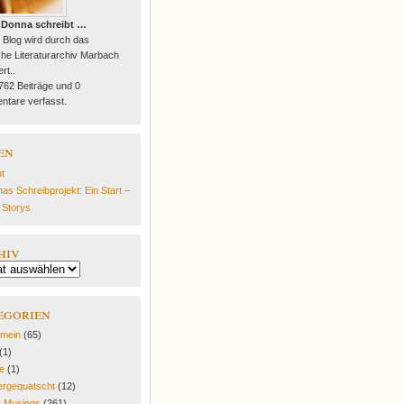
 Donna schreibt …
 Blog wird durch das
he Literaturarchiv Marbach
rt..
 762 Beiträge und 0
tare verfasst.
en
t
as Schreibprojekt: Ein Start –
e Storys
hiv
egorien
emein
(65)
(1)
fe
(1)
rgequatscht
(12)
y Musings
(261)