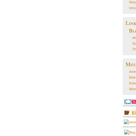
Stor
Unca
Lin
Bl
do
Su
Th
Met
Anm
Eint
Kom
Word