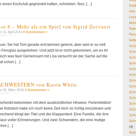
sie einen Kochclub gegründet hatten, schrieben. Nun, […]
Gedi
Her
Lese
Mom
sse 6 – Mehr als ein Spiel von Sigrid Zeevaert
Paa
 11. April 2010
8 Kommentare »
Pers
Refl
auer. Sie hat Tom gerade erst kennen gelernt, aber weil er so nett
Schö
es Fernglas ausgeliehen. Und jetzt ist er nicht gekommen, um es ihr
Schr
doch was faul! Gemeinsam mit Lisa versucht sie der Sache auf die
Schr
at schon […]
Schr
Schr
Schr
Schr
RSCHWESTERN von Karen White
Schr
 25. März 2010
4 Kommentare »
Schr
Schr
schenkt bekommen mit dem ausdrücklichen Hinweis: Ferienlektüre!
Schr
er trotzdem habe ich noch keine Zeit mich so richtig einzulesen und
Schr
echend klingt der Titel und der Klappentext: Eine Familie, die ihre
Schr
Haus voller Erinnerungen. Und zwei Schwestern, die eine mutige
Schr
 ihre […]
(4)
Schr