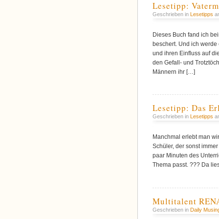
Lesetipp: Vater
Geschrieben in
Lesetipps
am
Dieses Buch fand ich bei
beschert. Und ich werde 
und ihren Einfluss auf di
den Gefall- und Trotztö
Männern ihr […]
Lesetipp: Das E
Geschrieben in
Lesetipps
am
Manchmal erlebt man wir
Schüler, der sonst immer 
paar Minuten des Unterri
Thema passt. ??? Da liest
Multitalent RE
Geschrieben in
Daily Musin