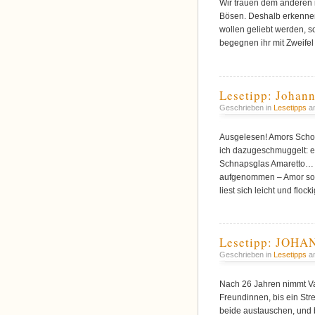
Wir trauen dem anderen i
Bösen. Deshalb erkennen 
wollen geliebt werden, so
begegnen ihr mit Zweifel
Lesetipp: Johan
Geschrieben in
Lesetipps
am
Ausgelesen! Amors Schok
ich dazugeschmuggelt: ei
Schnapsglas Amaretto… 
aufgenommen – Amor soll
liest sich leicht und flock
Lesetipp: JOHA
Geschrieben in
Lesetipps
am
Nach 26 Jahren nimmt Val
Freundinnen, bis ein Stre
beide austauschen, und b