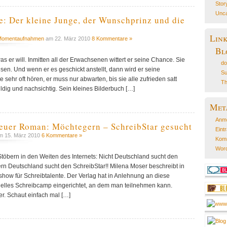
Stor
Unca
 Der kleine Junge, der Wunschprinz und die
Lin
Momentaufnahmen
am 22. März 2010
8 Kommentare »
Bl
s er will. Inmitten all der Erwachsenen wittert er seine Chance. Sie
do
esen. Und wenn er es geschickt anstellt, dann wird er seine
Su
 sehr oft hören, er muss nur abwarten, bis sie alle zufrieden satt
Th
ldig und nachsichtig. Sein kleines Bilderbuch […]
Met
Anm
euer Roman: Möchtegern – SchreibStar gesucht
Eint
 15. März 2010
6 Kommentare »
Kom
Word
öbern in den Weiten des Internets: Nicht Deutschland sucht den
rn Deutschland sucht den SchreibStar!! Milena Moser beschreibt in
how für Schreibtalente. Der Verlag hat in Anlehnung an diese
uelles Schreibcamp eingerichtet, an dem man teilnehmen kann.
ier. Schaut einfach mal […]