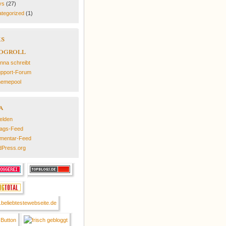
ys
(27)
tegorized
(1)
ks
ogroll
nna schreibt
pport-Forum
emepool
a
elden
rags-Feed
mentar-Feed
Press.org