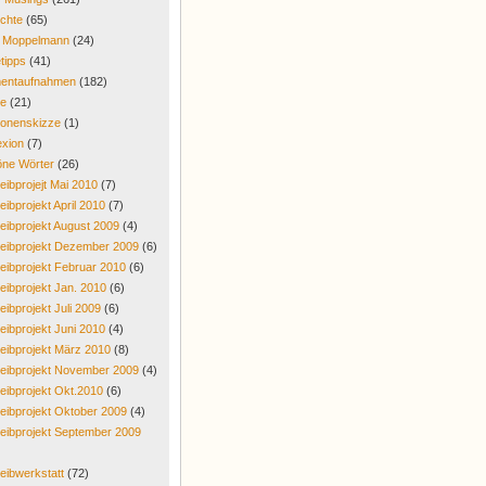
chte
(65)
r Moppelmann
(24)
tipps
(41)
entaufnahmen
(182)
re
(21)
onenskizze
(1)
exion
(7)
ne Wörter
(26)
eibprojejt Mai 2010
(7)
eibprojekt April 2010
(7)
eibprojekt August 2009
(4)
eibprojekt Dezember 2009
(6)
eibprojekt Februar 2010
(6)
eibprojekt Jan. 2010
(6)
eibprojekt Juli 2009
(6)
eibprojekt Juni 2010
(4)
eibprojekt März 2010
(8)
eibprojekt November 2009
(4)
eibprojekt Okt.2010
(6)
eibprojekt Oktober 2009
(4)
eibprojekt September 2009
eibwerkstatt
(72)