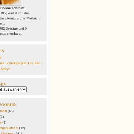
 Donna schreibt …
 Blog wird durch das
he Literaturarchiv Marbach
rt..
 762 Beiträge und 0
tare verfasst.
en
t
as Schreibprojekt: Ein Start –
e Storys
hiv
egorien
emein
(65)
(1)
fe
(1)
rgequatscht
(12)
y Musings
(261)