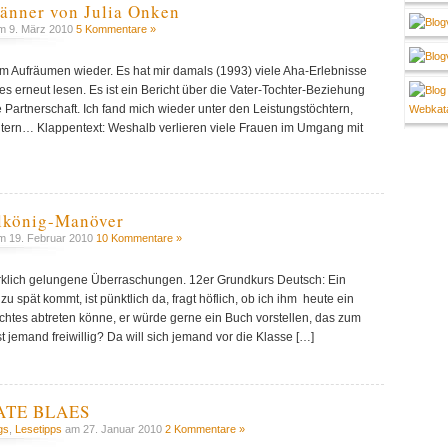
männer von Julia Onken
 9. März 2010
5 Kommentare »
m Aufräumen wieder. Es hat mir damals (1993) viele Aha-Erlebnisse
es erneut lesen. Es ist ein Bericht über die Vater-Tochter-Beziehung
e Partnerschaft. Ich fand mich wieder unter den Leistungstöchtern,
chtern… Klappentext: Weshalb verlieren viele Frauen im Umgang mit
rlkönig-Manöver
 19. Februar 2010
10 Kommentare »
klich gelungene Überraschungen. 12er Grundkurs Deutsch: Ein
zu spät kommt, ist pünktlich da, fragt höflich, ob ich ihm heute ein
chtes abtreten könne, er würde gerne ein Buch vorstellen, das zum
 jemand freiwillig? Da will sich jemand vor die Klasse […]
NATE BLAES
gs
,
Lesetipps
am 27. Januar 2010
2 Kommentare »