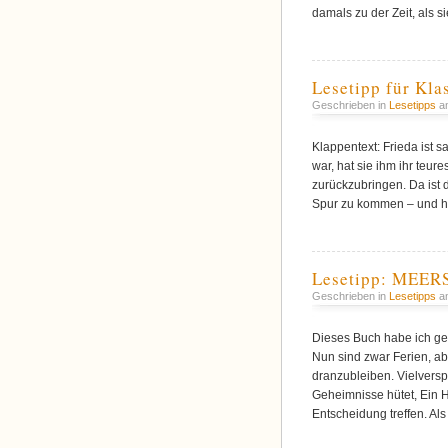
damals zu der Zeit, als 
Lesetipp für Kla
Geschrieben in
Lesetipps
am
Klappentext: Frieda ist s
war, hat sie ihm ihr teur
zurückzubringen. Da ist 
Spur zu kommen – und h
Lesetipp: MEE
Geschrieben in
Lesetipps
am
Dieses Buch habe ich ge
Nun sind zwar Ferien, ab
dranzubleiben. Vielverspr
Geheimnisse hütet, Ein 
Entscheidung treffen. Als