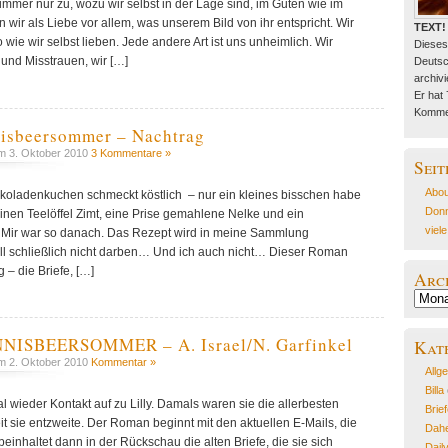
mmer nur zu, wozu wir selbst in der Lage sind, im Guten wie im
wir als Liebe vor allem, was unserem Bild von ihr entspricht. Wir
TEXT!
 wie wir selbst lieben. Jede andere Art ist uns unheimlich. Wir
Dieses
 und Misstrauen, wir […]
Deutsc
archivie
Er hat
Kommen
nisbeersommer – Nachtrag
 3. Oktober 2010
3 Kommentare »
Seit
Abou
oladenkuchen schmeckt köstlich – nur ein kleines bisschen habe
Donn
nen Teelöffel Zimt, eine Prise gemahlene Nelke und ein
viel
Mir war so danach. Das Rezept wird in meine Sammlung
 schließlich nicht darben… Und ich auch nicht… Dieser Roman
ig – die Briefe, […]
Arc
Archiv
NNISBEERSOMMER – A. Israel/N. Garfinkel
Kat
 2. Oktober 2010
Kommentar »
Allg
Billa
 wieder Kontakt auf zu Lilly. Damals waren sie die allerbesten
Brie
it sie entzweite. Der Roman beginnt mit den aktuellen E-Mails, die
Dahe
einhaltet dann in der Rückschau die alten Briefe, die sie sich
Dail