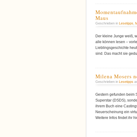
Momentaufnahme:
Maus
Geschrieben in
Lesetipps
,
Der kleine Junge weiß, wa
alle können lesen – vorl
Lieblingsgeschichte heute
sind. Das macht sie gedu
Milena Mosers n
Geschrieben in
Lesetipps
am
Gestern gefunden beim St
Superstar (DSDS), sonde
ihrem Buch eine Castings
Neuerscheinung ein virt
Weitere Infos findet ihr h