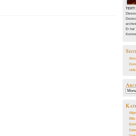
TEXT!
Dieses
Deutsc
archivie
Er hat
Kommen
Seit
Abou
Donn
viel
Arc
Archiv
Kat
Allg
Billa
Brie
Dahe
Dail