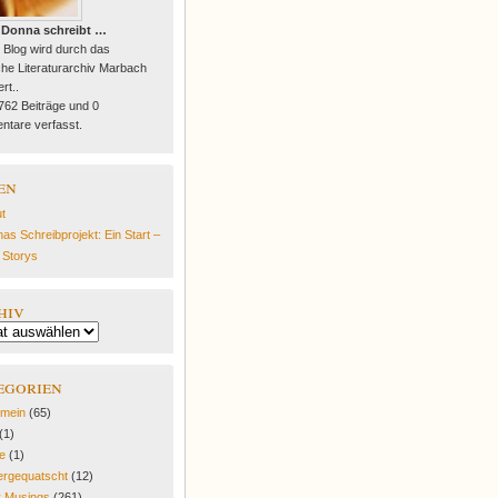
 Donna schreibt …
 Blog wird durch das
he Literaturarchiv Marbach
rt..
 762 Beiträge und 0
tare verfasst.
en
t
as Schreibprojekt: Ein Start –
e Storys
hiv
egorien
emein
(65)
(1)
fe
(1)
rgequatscht
(12)
y Musings
(261)