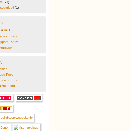
ys
(27)
tegorized
(1)
ks
ogroll
nna schreibt
pport-Forum
emepool
a
elden
rags-Feed
mentar-Feed
Press.org