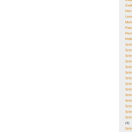
Gedi
Her
Lese
Mom
Paa
Pers
Refl
Schö
Schr
Schr
Schr
Schr
Schr
Schr
Schr
Schr
Schr
Schr
Schr
Schr
Schr
(4)
Schr