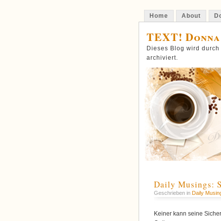
Home
About
Do
TEXT! Donna
Dieses Blog wird durch
archiviert.
Daily Musings: S
Geschrieben in
Daily Musin
Keiner kann seine Siche