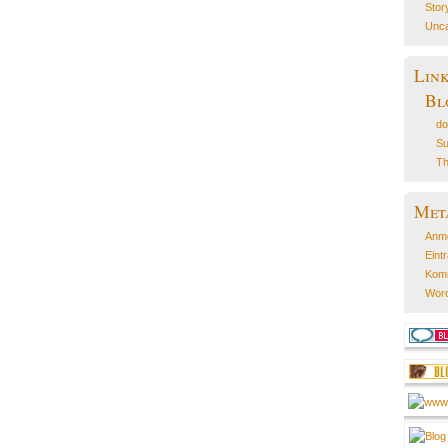
Stor
Unca
Lin
Bl
do
Su
Th
Met
Anm
Eint
Kom
Word