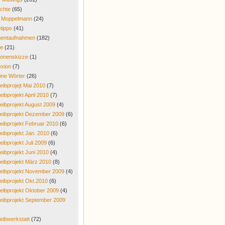
chte
(65)
r Moppelmann
(24)
tipps
(41)
entaufnahmen
(182)
re
(21)
onenskizze
(1)
exion
(7)
ne Wörter
(26)
eibprojejt Mai 2010
(7)
eibprojekt April 2010
(7)
eibprojekt August 2009
(4)
eibprojekt Dezember 2009
(6)
eibprojekt Februar 2010
(6)
eibprojekt Jan. 2010
(6)
eibprojekt Juli 2009
(6)
eibprojekt Juni 2010
(4)
eibprojekt März 2010
(8)
eibprojekt November 2009
(4)
eibprojekt Okt.2010
(6)
eibprojekt Oktober 2009
(4)
eibprojekt September 2009
eibwerkstatt
(72)