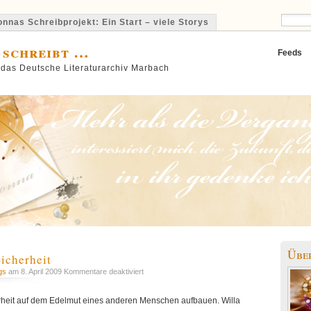
nnas Schreibprojekt: Ein Start – viele Storys
 schreibt …
Feeds
 das Deutsche Literaturarchiv Marbach
Übe
icherheit
für
gs
am 8. April 2009
Kommentare deaktiviert
Daily
Musings:
rheit auf dem Edelmut eines anderen Menschen aufbauen. Willa
Sicherheit