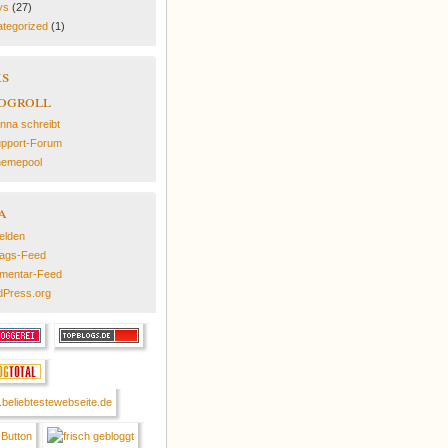
ys
(27)
tegorized
(1)
ks
ogroll
nna schreibt
pport-Forum
emepool
a
elden
rags-Feed
mentar-Feed
Press.org