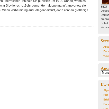
ich überraschen. Ich hole Sie pünktlich um 19.00 Uhr ab, wenn es
es war Sibylle recht. „Sehr gerne, Herr Moppelmann“, antwortete sie
TEXT!
. Wenn Vorbereitung auf Gelegenheit trifft, dann können großartige
Dieses
Deutsc
archivie
Er hat
Kommen
Seit
Abou
Donn
viel
Arc
Archiv
Kat
Allg
Billa
Brie
Dahe
Dail