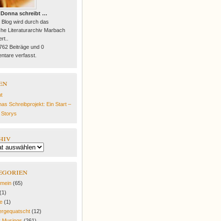
 Donna schreibt …
 Blog wird durch das
he Literaturarchiv Marbach
rt..
 762 Beiträge und 0
tare verfasst.
en
t
as Schreibprojekt: Ein Start –
e Storys
hiv
egorien
emein
(65)
(1)
fe
(1)
rgequatscht
(12)
y Musings
(261)