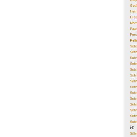
Gedi
Her
Lese
Mom
Paa
Pers
Refl
Schö
Schr
Schr
Schr
Schr
Schr
Schr
Schr
Schr
Schr
Schr
Schr
Schr
Schr
(4)
Schr