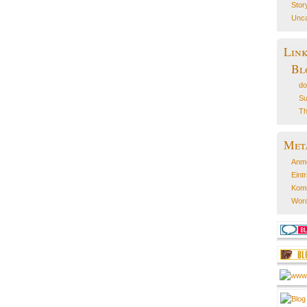
Stor
Unca
Lin
Bl
do
Su
Th
Met
Anm
Eint
Kom
Word