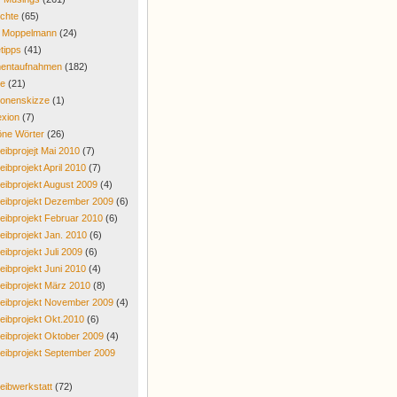
chte
(65)
r Moppelmann
(24)
tipps
(41)
entaufnahmen
(182)
re
(21)
onenskizze
(1)
exion
(7)
ne Wörter
(26)
eibprojejt Mai 2010
(7)
eibprojekt April 2010
(7)
eibprojekt August 2009
(4)
eibprojekt Dezember 2009
(6)
eibprojekt Februar 2010
(6)
eibprojekt Jan. 2010
(6)
eibprojekt Juli 2009
(6)
eibprojekt Juni 2010
(4)
eibprojekt März 2010
(8)
eibprojekt November 2009
(4)
eibprojekt Okt.2010
(6)
eibprojekt Oktober 2009
(4)
eibprojekt September 2009
eibwerkstatt
(72)