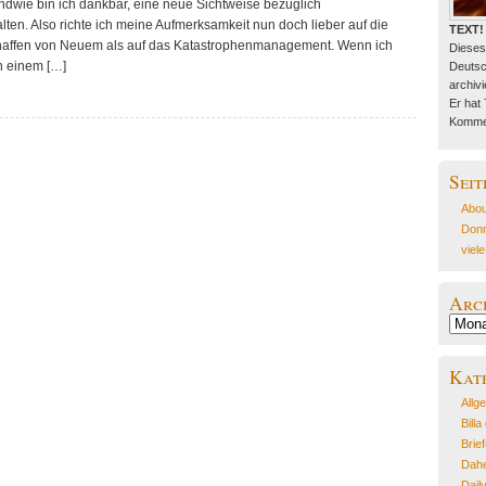
ndwie bin ich dankbar, eine neue Sichtweise bezüglich
lten. Also richte ich meine Aufmerksamkeit nun doch lieber auf die
TEXT!
chaffen von Neuem als auf das Katastrophenmanagement. Wenn ich
Dieses
in einem […]
Deutsc
archivie
Er hat
Kommen
Seit
Abou
Donn
viel
Arc
Archiv
Kat
Allg
Billa
Brie
Dahe
Dail