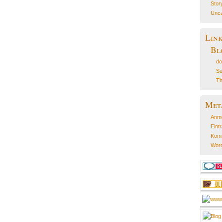
Stor
Unca
Lin
Bl
do
Su
Th
Met
Anm
Eint
Kom
Word