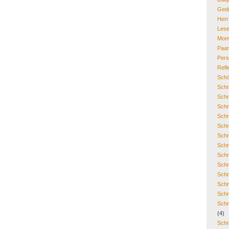
Gedi
Her
Lese
Mom
Paa
Pers
Refl
Schö
Schr
Schr
Schr
Schr
Schr
Schr
Schr
Schr
Schr
Schr
Schr
Schr
Schr
(4)
Schr