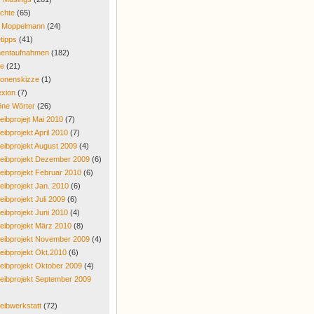
chte
(65)
r Moppelmann
(24)
tipps
(41)
entaufnahmen
(182)
re
(21)
onenskizze
(1)
exion
(7)
ne Wörter
(26)
eibprojejt Mai 2010
(7)
eibprojekt April 2010
(7)
eibprojekt August 2009
(4)
eibprojekt Dezember 2009
(6)
eibprojekt Februar 2010
(6)
eibprojekt Jan. 2010
(6)
eibprojekt Juli 2009
(6)
eibprojekt Juni 2010
(4)
eibprojekt März 2010
(8)
eibprojekt November 2009
(4)
eibprojekt Okt.2010
(6)
eibprojekt Oktober 2009
(4)
eibprojekt September 2009
eibwerkstatt
(72)