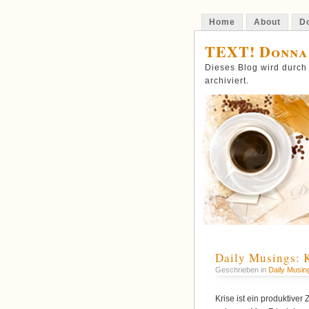
Home
About
Do
TEXT! Donna
Dieses Blog wird durch
archiviert.
Daily Musings: 
Geschrieben in
Daily Musin
Krise ist ein produktive