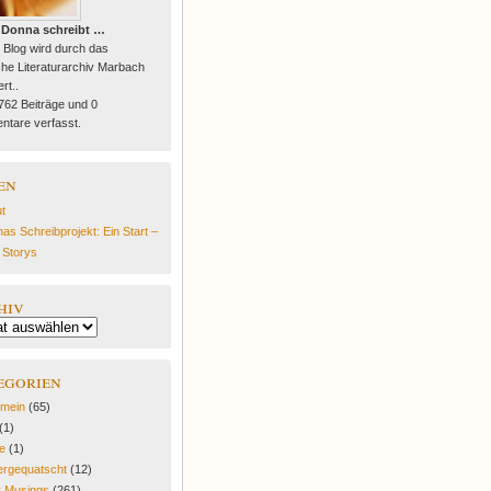
 Donna schreibt …
 Blog wird durch das
he Literaturarchiv Marbach
rt..
 762 Beiträge und 0
tare verfasst.
en
t
as Schreibprojekt: Ein Start –
e Storys
hiv
egorien
emein
(65)
(1)
fe
(1)
rgequatscht
(12)
y Musings
(261)