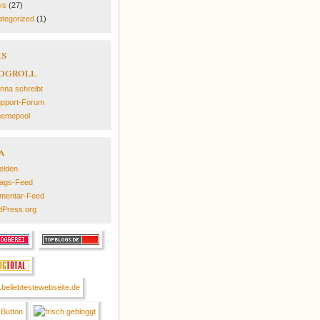
ys
(27)
tegorized
(1)
ks
ogroll
nna schreibt
pport-Forum
emepool
a
elden
rags-Feed
mentar-Feed
Press.org