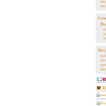
Stor
Unca
Lin
Bl
do
Su
Th
Met
Anm
Eint
Kom
Word