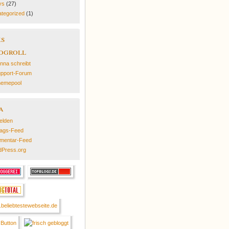
ys
(27)
tegorized
(1)
ks
ogroll
nna schreibt
pport-Forum
emepool
a
elden
rags-Feed
mentar-Feed
Press.org