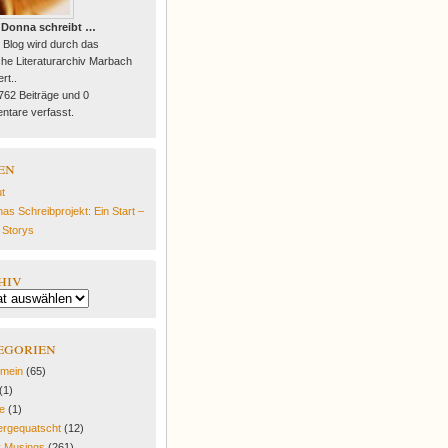
 Donna schreibt …
 Blog wird durch das
he Literaturarchiv Marbach
rt..
 762 Beiträge und 0
tare verfasst.
en
t
as Schreibprojekt: Ein Start –
e Storys
hiv
egorien
emein
(65)
(1)
fe
(1)
rgequatscht
(12)
y Musings
(261)