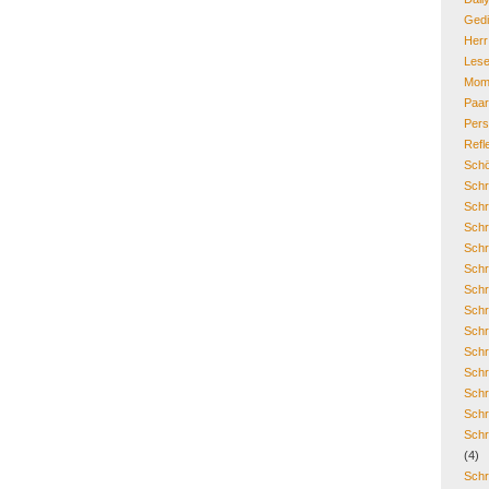
Gedi
Her
Lese
Mom
Paa
Pers
Refl
Schö
Schr
Schr
Schr
Schr
Schr
Schr
Schr
Schr
Schr
Schr
Schr
Schr
Schr
(4)
Schr