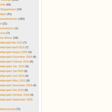
chte
(65)
r Moppelmann
(24)
tipps
(41)
entaufnahmen
(182)
re
(21)
onenskizze
(1)
exion
(7)
ne Wörter
(26)
eibprojejt Mai 2010
(7)
eibprojekt April 2010
(7)
eibprojekt August 2009
(4)
eibprojekt Dezember 2009
(6)
eibprojekt Februar 2010
(6)
eibprojekt Jan. 2010
(6)
eibprojekt Juli 2009
(6)
eibprojekt Juni 2010
(4)
eibprojekt März 2010
(8)
eibprojekt November 2009
(4)
eibprojekt Okt.2010
(6)
eibprojekt Oktober 2009
(4)
eibprojekt September 2009
eibwerkstatt
(72)