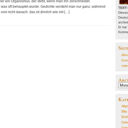
mer ein Organismus, der stirbt, wenn man ihn zerschneidet.
 was oft behauptet wurde: Gedichte versteht man nur ganz, während
TEXT!
r und nicht danach. das ist ähnlich wie mit […]
Dieses
Deutsc
archivie
Er hat
Kommen
Seit
Abou
Donn
viel
Arc
Archiv
Kat
Allg
Billa
Brie
Dahe
Dail