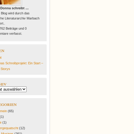
 Donna schreibt …
 Blog wird durch das
he Literaturarchiv Marbach
rt..
 762 Beiträge und 0
tare verfasst.
en
t
as Schreibprojekt: Ein Start –
e Storys
hiv
egorien
emein
(65)
(1)
fe
(1)
rgequatscht
(12)
y Musings
(261)