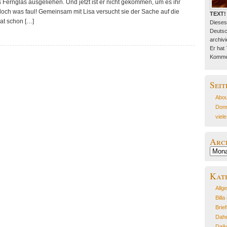
es Fernglas ausgeliehen. Und jetzt ist er nicht gekommen, um es ihr
doch was faul! Gemeinsam mit Lisa versucht sie der Sache auf die
TEXT!
at schon […]
Dieses
Deutsc
archivie
Er hat
Kommen
Seit
Abou
Donn
viel
Arc
Archiv
Kat
Allg
Billa
Brie
Dahe
Dail