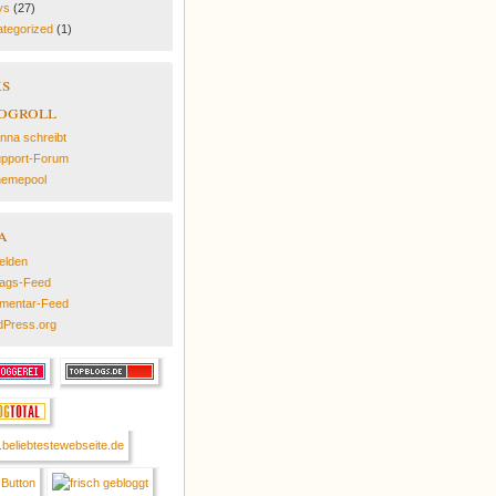
ys
(27)
tegorized
(1)
ks
ogroll
nna schreibt
pport-Forum
emepool
a
elden
rags-Feed
mentar-Feed
Press.org