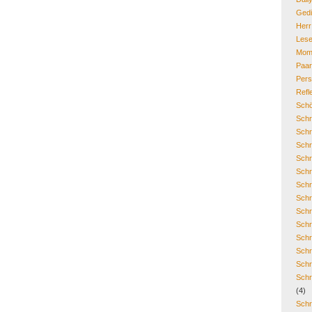
Gedi
Her
Lese
Mom
Paa
Pers
Refl
Schö
Schr
Schr
Schr
Schr
Schr
Schr
Schr
Schr
Schr
Schr
Schr
Schr
Schr
(4)
Schr