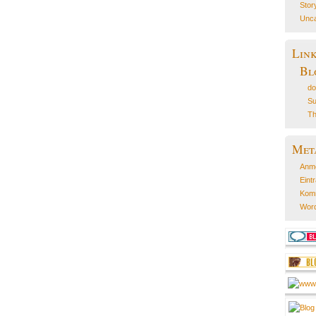
Stor
Unca
Lin
Bl
do
Su
Th
Met
Anm
Eint
Kom
Word