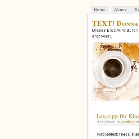
Home
About
Do
TEXT! Donna
Dieses Blog wird durch
archiviert.
Lesetipp für Kla
Geschrieben in
Lesetipps
am
Klappentext: Frieda ist s