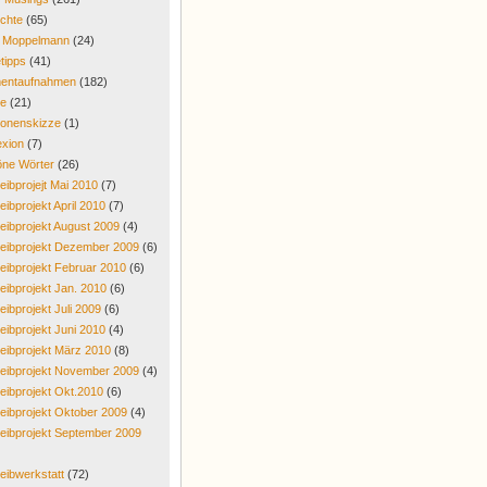
chte
(65)
r Moppelmann
(24)
tipps
(41)
entaufnahmen
(182)
re
(21)
onenskizze
(1)
exion
(7)
ne Wörter
(26)
eibprojejt Mai 2010
(7)
eibprojekt April 2010
(7)
eibprojekt August 2009
(4)
eibprojekt Dezember 2009
(6)
eibprojekt Februar 2010
(6)
eibprojekt Jan. 2010
(6)
eibprojekt Juli 2009
(6)
eibprojekt Juni 2010
(4)
eibprojekt März 2010
(8)
eibprojekt November 2009
(4)
eibprojekt Okt.2010
(6)
eibprojekt Oktober 2009
(4)
eibprojekt September 2009
eibwerkstatt
(72)