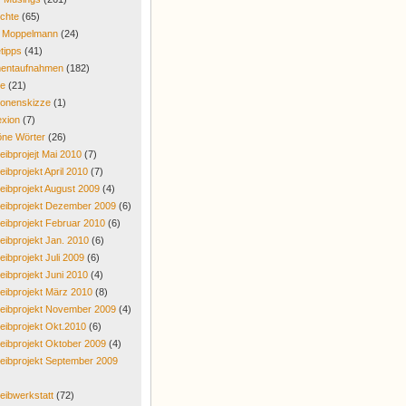
chte
(65)
r Moppelmann
(24)
tipps
(41)
entaufnahmen
(182)
re
(21)
onenskizze
(1)
exion
(7)
ne Wörter
(26)
eibprojejt Mai 2010
(7)
eibprojekt April 2010
(7)
eibprojekt August 2009
(4)
eibprojekt Dezember 2009
(6)
eibprojekt Februar 2010
(6)
eibprojekt Jan. 2010
(6)
eibprojekt Juli 2009
(6)
eibprojekt Juni 2010
(4)
eibprojekt März 2010
(8)
eibprojekt November 2009
(4)
eibprojekt Okt.2010
(6)
eibprojekt Oktober 2009
(4)
eibprojekt September 2009
eibwerkstatt
(72)