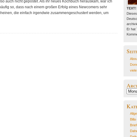
 also auch nicht gepostet. Als ihr neues Kochbuch herauskam, war ich
ch häufig so, dass nach einem großen Erfolg eines Newcomers sehr
TEXT!
cheinen, die einfach irgendwie zusammengeschustert werden, um
Dieses
Deutsc
archivie
Er hat
Kommen
Seit
Abou
Donn
viel
Arc
Archiv
Kat
Allg
Billa
Brie
Dahe
Dail