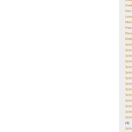
Gedi
Her
Lese
Mom
Paa
Pers
Refl
Schö
Schr
Schr
Schr
Schr
Schr
Schr
Schr
Schr
Schr
Schr
Schr
Schr
Schr
(4)
Schr