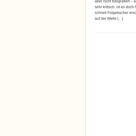
aber nicht fotografiert –
sehr kritisch, ist es do
schnell Folgebücher ers
auf der Welle […]