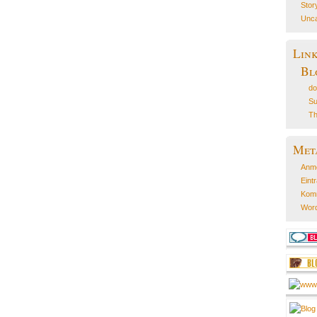
Stor
Unca
Lin
Bl
do
Su
Th
Met
Anm
Eint
Kom
Word