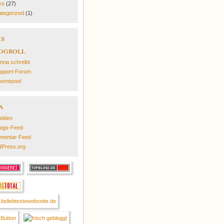
ys
(27)
tegorized
(1)
ks
ogroll
nna schreibt
pport-Forum
emepool
a
elden
rags-Feed
mentar-Feed
Press.org