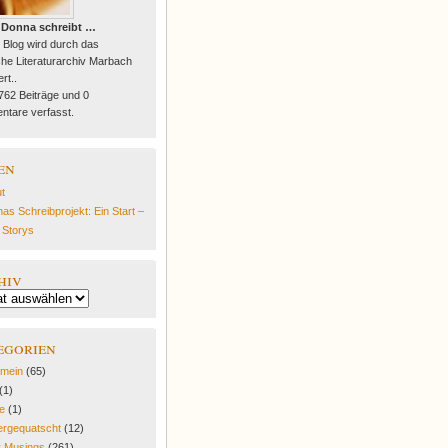
 Donna schreibt …
 Blog wird durch das
he Literaturarchiv Marbach
rt..
 762 Beiträge und 0
tare verfasst.
en
t
as Schreibprojekt: Ein Start –
e Storys
hiv
egorien
emein
(65)
(1)
fe
(1)
rgequatscht
(12)
y Musings
(261)