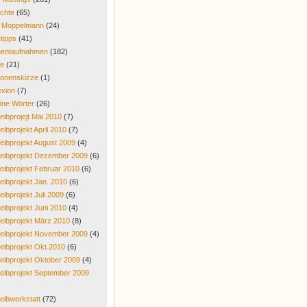
chte
(65)
r Moppelmann
(24)
tipps
(41)
entaufnahmen
(182)
re
(21)
onenskizze
(1)
exion
(7)
ne Wörter
(26)
eibprojejt Mai 2010
(7)
eibprojekt April 2010
(7)
eibprojekt August 2009
(4)
eibprojekt Dezember 2009
(6)
eibprojekt Februar 2010
(6)
eibprojekt Jan. 2010
(6)
eibprojekt Juli 2009
(6)
eibprojekt Juni 2010
(4)
eibprojekt März 2010
(8)
eibprojekt November 2009
(4)
eibprojekt Okt.2010
(6)
eibprojekt Oktober 2009
(4)
eibprojekt September 2009
eibwerkstatt
(72)