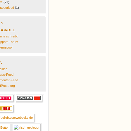
ys
(27)
tegorized
(1)
ks
ogroll
nna schreibt
pport-Forum
emepool
a
elden
rags-Feed
mentar-Feed
Press.org