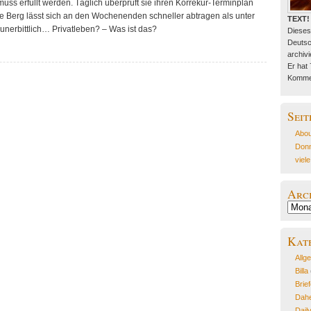
muss erfüllt werden. Täglich überprüft sie ihren Korrekur-Terminplan
oße Berg lässt sich an den Wochenenden schneller abtragen als unter
TEXT!
 unerbittlich… Privatleben? – Was ist das?
Dieses
Deutsc
archivie
Er hat
Kommen
Seit
Abou
Donn
viel
Arc
Archiv
Kat
Allg
Billa
Brie
Dahe
Dail