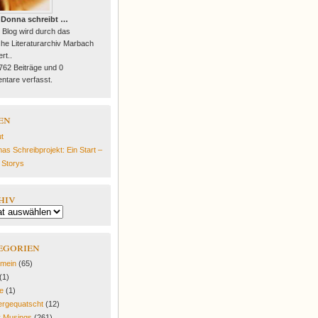
 Donna schreibt …
 Blog wird durch das
he Literaturarchiv Marbach
rt..
 762 Beiträge und 0
tare verfasst.
en
t
as Schreibprojekt: Ein Start –
e Storys
hiv
egorien
emein
(65)
(1)
fe
(1)
rgequatscht
(12)
y Musings
(261)