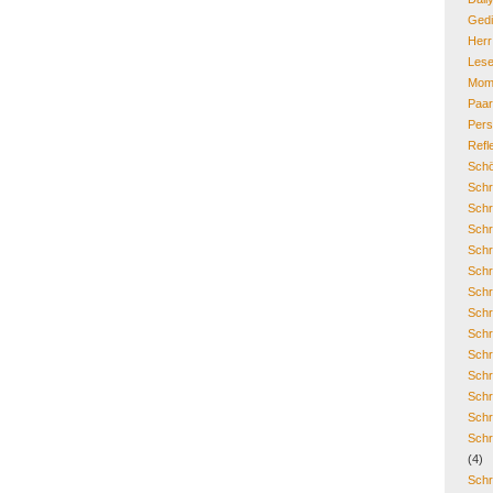
Gedi
Her
Lese
Mom
Paa
Pers
Refl
Schö
Schr
Schr
Schr
Schr
Schr
Schr
Schr
Schr
Schr
Schr
Schr
Schr
Schr
(4)
Schr