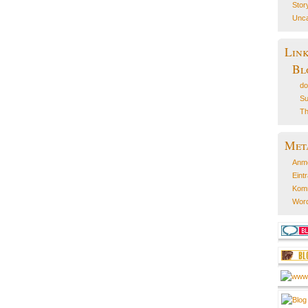
Stor
Unca
Lin
Bl
do
Su
Th
Met
Anm
Eint
Kom
Word