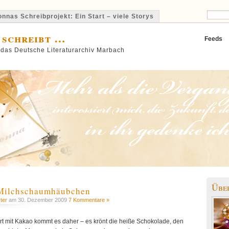
nnas Schreibprojekt: Ein Start – viele Storys
 schreibt …
Feeds
 das Deutsche Literaturarchiv Marbach
Übe
 Milchschaumhäubchen
ter
am 30. Dezember 2009
7 Kommentare »
rt mit Kakao kommt es daher – es krönt die heiße Schokolade, den