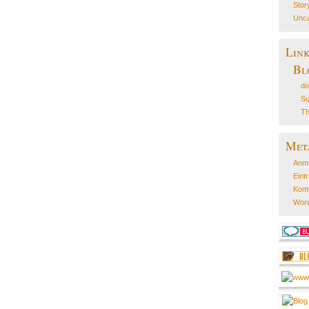
Stor
Unca
Lin
Bl
do
Su
Th
Met
Anm
Eint
Kom
Word