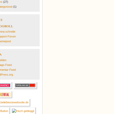
ys
(27)
tegorized
(1)
ks
ogroll
nna schreibt
pport-Forum
emepool
a
elden
rags-Feed
mentar-Feed
Press.org