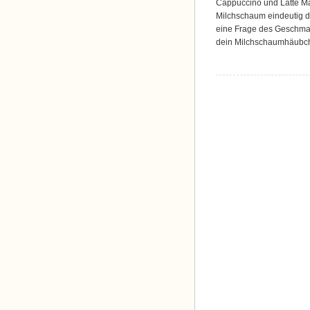
Cappuccino und Latte M
Milchschaum eindeutig de
eine Frage des Geschmac
dein Milchschaumhäubch