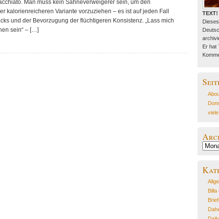
acchiato. Man muss kein Sahneverweigerer sein, um den
r kalorienreicheren Variante vorzuziehen – es ist auf jeden Fall
TEXT!
ks und der Bevorzugung der flüchtigeren Konsistenz. „Lass mich
Dieses
en sein“ – […]
Deutsc
archivie
Er hat
Kommen
Seit
Abou
Donn
viel
Arc
Archiv
Kat
Allg
Billa
Brie
Dahe
Dail