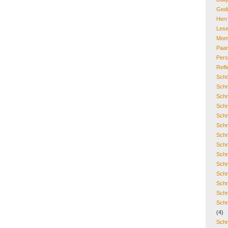
Gedi
Her
Lese
Mom
Paa
Pers
Refl
Schö
Schr
Schr
Schr
Schr
Schr
Schr
Schr
Schr
Schr
Schr
Schr
Schr
Schr
(4)
Schr