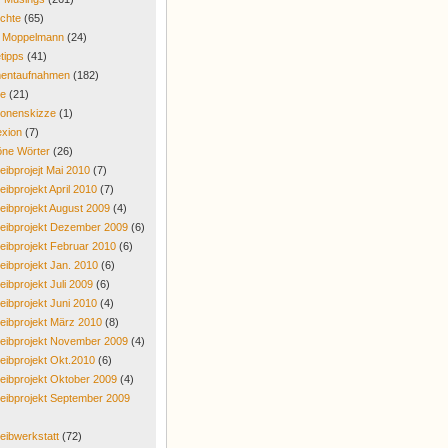
chte
(65)
r Moppelmann
(24)
tipps
(41)
entaufnahmen
(182)
re
(21)
onenskizze
(1)
exion
(7)
ne Wörter
(26)
eibprojejt Mai 2010
(7)
eibprojekt April 2010
(7)
eibprojekt August 2009
(4)
eibprojekt Dezember 2009
(6)
eibprojekt Februar 2010
(6)
eibprojekt Jan. 2010
(6)
eibprojekt Juli 2009
(6)
eibprojekt Juni 2010
(4)
eibprojekt März 2010
(8)
eibprojekt November 2009
(4)
eibprojekt Okt.2010
(6)
eibprojekt Oktober 2009
(4)
eibprojekt September 2009
eibwerkstatt
(72)