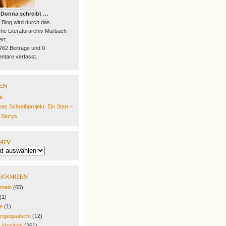
 Donna schreibt …
 Blog wird durch das
he Literaturarchiv Marbach
rt..
 762 Beiträge und 0
tare verfasst.
en
t
as Schreibprojekt: Ein Start –
e Storys
hiv
egorien
emein
(65)
(1)
fe
(1)
rgequatscht
(12)
y Musings
(261)