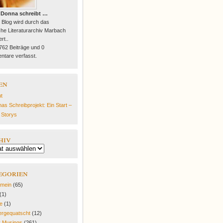
 Donna schreibt …
 Blog wird durch das
he Literaturarchiv Marbach
rt..
 762 Beiträge und 0
tare verfasst.
en
t
as Schreibprojekt: Ein Start –
e Storys
hiv
egorien
emein
(65)
(1)
fe
(1)
rgequatscht
(12)
y Musings
(261)