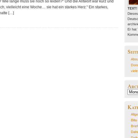
? Wie lange muss sie noch so leiden?“ Und die Antwort war kurz und
h, vielleicht eine Woche… sie hat ein starkes Herz.“ Ein starkes,
TEXT!
hatte […]
Dieses
Deutsc
archivie
Er hat
Kommen
Seit
Abou
Donn
viel
Arc
Archiv
Kat
Allg
Billa
Brie
Dahe
Dail