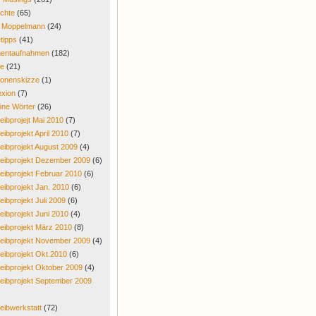
chte
(65)
r Moppelmann
(24)
tipps
(41)
entaufnahmen
(182)
re
(21)
onenskizze
(1)
exion
(7)
ne Wörter
(26)
eibprojejt Mai 2010
(7)
eibprojekt April 2010
(7)
eibprojekt August 2009
(4)
eibprojekt Dezember 2009
(6)
eibprojekt Februar 2010
(6)
eibprojekt Jan. 2010
(6)
eibprojekt Juli 2009
(6)
eibprojekt Juni 2010
(4)
eibprojekt März 2010
(8)
eibprojekt November 2009
(4)
eibprojekt Okt.2010
(6)
eibprojekt Oktober 2009
(4)
eibprojekt September 2009
eibwerkstatt
(72)