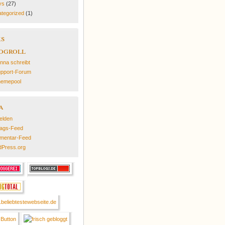
ys
(27)
tegorized
(1)
ks
ogroll
nna schreibt
pport-Forum
emepool
a
elden
rags-Feed
mentar-Feed
Press.org