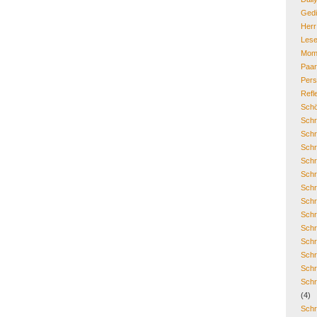
Gedi
Her
Lese
Mom
Paa
Pers
Refl
Schö
Schr
Schr
Schr
Schr
Schr
Schr
Schr
Schr
Schr
Schr
Schr
Schr
Schr
(4)
Schr