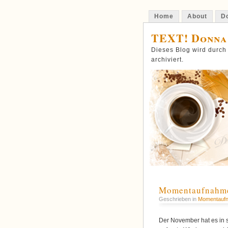
Home
About
Do
TEXT! Donna
Dieses Blog wird durch
archiviert.
Momentaufnahme
Geschrieben in
Momentauf
Der November hat es in s