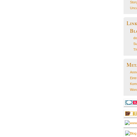
Stor
Unca
Lin
Bl
do
Su
Th
Met
Anm
Eint
Kom
Word