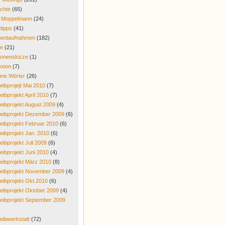
chte
(65)
r Moppelmann
(24)
tipps
(41)
entaufnahmen
(182)
re
(21)
onenskizze
(1)
exion
(7)
ne Wörter
(26)
eibprojejt Mai 2010
(7)
eibprojekt April 2010
(7)
eibprojekt August 2009
(4)
eibprojekt Dezember 2009
(6)
eibprojekt Februar 2010
(6)
eibprojekt Jan. 2010
(6)
eibprojekt Juli 2009
(6)
eibprojekt Juni 2010
(4)
eibprojekt März 2010
(8)
eibprojekt November 2009
(4)
eibprojekt Okt.2010
(6)
eibprojekt Oktober 2009
(4)
eibprojekt September 2009
eibwerkstatt
(72)