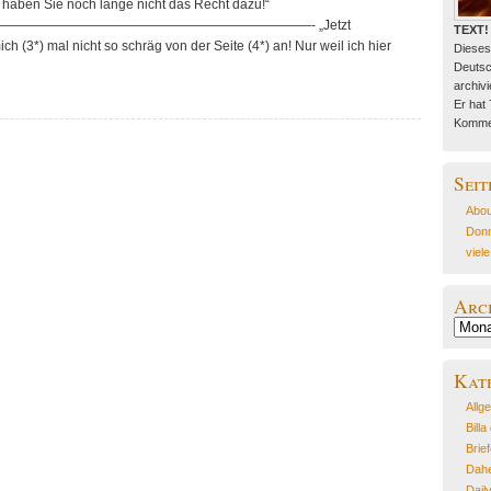
e, haben Sie noch lange nicht das Recht dazu!“
———————————————————————- „Jetzt
TEXT!
ich (3*) mal nicht so schräg von der Seite (4*) an! Nur weil ich hier
Dieses
Deutsc
archivie
Er hat
Kommen
Seit
Abou
Donn
viel
Arc
Archiv
Kat
Allg
Billa
Brie
Dahe
Dail