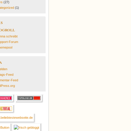
ys
(27)
tegorized
(1)
ks
ogroll
nna schreibt
pport-Forum
emepool
a
elden
rags-Feed
mentar-Feed
Press.org