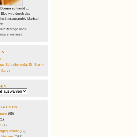
 Donna schreibt …
 Blog wird durch das
he Literaturarchiv Marbach
rt..
 762 Beiträge und 0
tare verfasst.
en
t
as Schreibprojekt: Ein Start –
e Storys
hiv
egorien
emein
(65)
(1)
fe
(1)
rgequatscht
(12)
y Musings
(261)