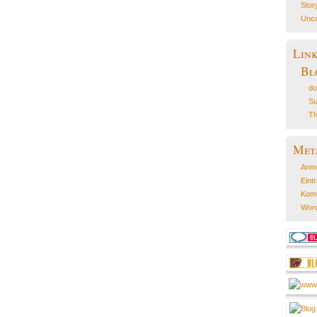
Stor
Unca
Lin
Bl
do
Su
Th
Met
Anm
Eint
Kom
Word