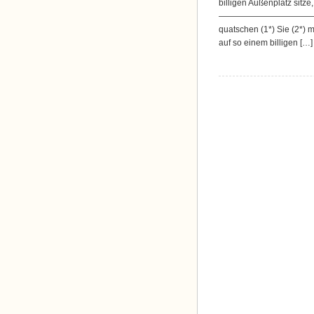
billigen Außenplatz sitz
————————————
quatschen (1*) Sie (2*) m
auf so einem billigen […]