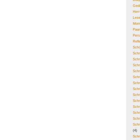
Gedi
Her
Lese
Mom
Paa
Pers
Refl
Schö
Schr
Schr
Schr
Schr
Schr
Schr
Schr
Schr
Schr
Schr
Schr
Schr
Schr
(4)
Schr