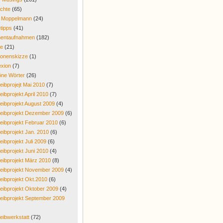
chte
(65)
r Moppelmann
(24)
tipps
(41)
entaufnahmen
(182)
re
(21)
onenskizze
(1)
exion
(7)
ne Wörter
(26)
eibprojejt Mai 2010
(7)
eibprojekt April 2010
(7)
eibprojekt August 2009
(4)
eibprojekt Dezember 2009
(6)
eibprojekt Februar 2010
(6)
eibprojekt Jan. 2010
(6)
eibprojekt Juli 2009
(6)
eibprojekt Juni 2010
(4)
eibprojekt März 2010
(8)
eibprojekt November 2009
(4)
eibprojekt Okt.2010
(6)
eibprojekt Oktober 2009
(4)
eibprojekt September 2009
eibwerkstatt
(72)