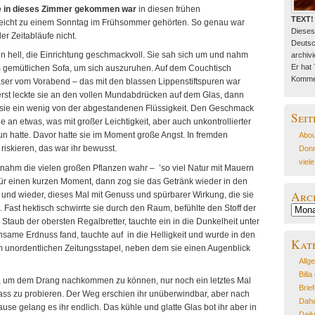
sie in dieses Zimmer gekommen
war
in diesen frühen
TEXT!
leicht zu einem Sonntag im Frühsommer gehörten. So genau war
Dieses
er Zeitabläufe nicht.
Deutsc
n hell, die Einrichtung geschmackvoll. Sie sah sich um und nahm
archivie
Er hat
em gemütlichen Sofa, um sich auszuruhen. Auf dem Couchtisch
Kommen
ser vom Vorabend – das mit den blassen Lippenstiftspuren war
– erst leckte sie an den vollen Mundabdrücken auf dem Glas, dann
e sie ein wenig von der abgestandenen Flüssigkeit. Den Geschmack
Seit
sie an etwas, was mit großer Leichtigkeit, aber auch unkontrollierter
n hatte. Davor hatte sie im Moment große Angst. In fremden
Abou
riskieren, das war ihr bewusst.
Donn
viel
nahm die vielen großen Pflanzen wahr – ’so viel Natur mit Mauern
für einen kurzen Moment, dann zog sie das Getränk wieder in den
Arc
 und wieder, dieses Mal mit Genuss und spürbarer Wirkung, die sie
 Fast hektisch schwirrte sie durch den Raum, befühlte den Stoff der
Archiv
Staub der obersten Regalbretter, tauchte ein in die Dunkelheit unter
nsame Erdnuss fand, tauchte auf in die Helligkeit und wurde in den
Kat
unordentlichen Zeitungsstapel, neben dem sie einen Augenblick
Allg
Billa
en, um dem Drang nachkommen zu können, nur noch ein letztes Mal
Brie
ass zu probieren. Der Weg erschien ihr unüberwindbar, aber nach
Dahe
use gelang es ihr endlich. Das kühle und glatte Glas bot ihr aber in
Dail