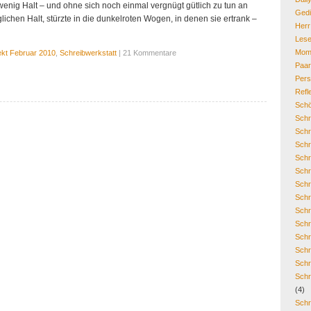
wenig Halt – und ohne sich noch einmal vergnügt gütlich zu tun an
Gedi
glichen Halt, stürzte in die dunkelroten Wogen, in denen sie ertrank –
Her
Lese
Mom
ekt Februar 2010
,
Schreibwerkstatt
| 21 Kommentare
Paa
Pers
Refl
Schö
Schr
Schr
Schr
Schr
Schr
Schr
Schr
Schr
Schr
Schr
Schr
Schr
Schr
(4)
Schr