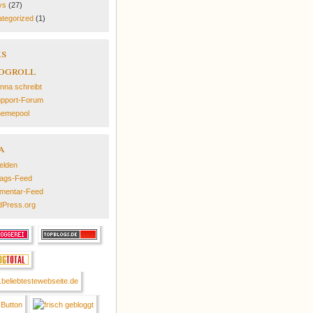
ys
(27)
tegorized
(1)
ks
ogroll
nna schreibt
pport-Forum
emepool
a
elden
rags-Feed
mentar-Feed
Press.org