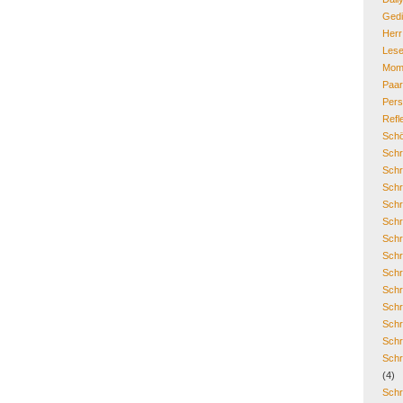
Gedi
Her
Lese
Mom
Paa
Pers
Refl
Schö
Schr
Schr
Schr
Schr
Schr
Schr
Schr
Schr
Schr
Schr
Schr
Schr
Schr
(4)
Schr