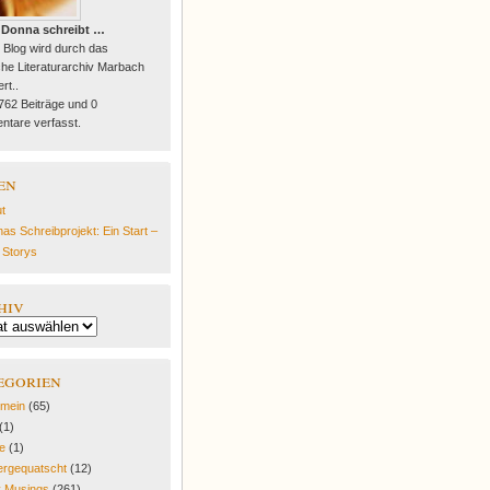
 Donna schreibt …
 Blog wird durch das
he Literaturarchiv Marbach
rt..
 762 Beiträge und 0
tare verfasst.
en
t
as Schreibprojekt: Ein Start –
e Storys
hiv
egorien
emein
(65)
(1)
fe
(1)
rgequatscht
(12)
y Musings
(261)