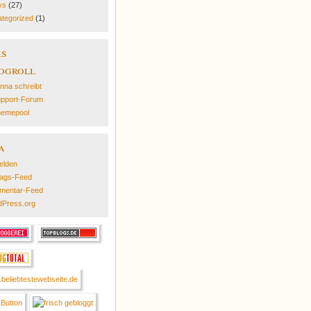
ys
(27)
tegorized
(1)
ks
ogroll
nna schreibt
pport-Forum
emepool
a
elden
rags-Feed
mentar-Feed
Press.org