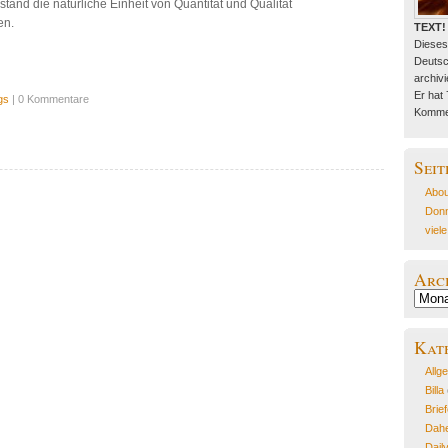
and die natürliche Einheit von Quantität und Qualität
en.
TEXT!
Dieses
Deutsc
archivie
Er hat
gs
| 0 Kommentare
Kommen
Seit
Abou
Donn
viel
Arc
Archiv
Kat
Allg
Billa
Brie
Dahe
Dail