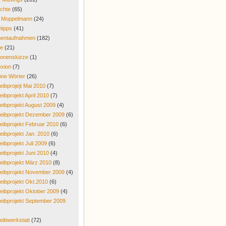
chte
(65)
r Moppelmann
(24)
tipps
(41)
entaufnahmen
(182)
re
(21)
onenskizze
(1)
exion
(7)
ne Wörter
(26)
eibprojejt Mai 2010
(7)
eibprojekt April 2010
(7)
eibprojekt August 2009
(4)
eibprojekt Dezember 2009
(6)
eibprojekt Februar 2010
(6)
eibprojekt Jan. 2010
(6)
eibprojekt Juli 2009
(6)
eibprojekt Juni 2010
(4)
eibprojekt März 2010
(8)
eibprojekt November 2009
(4)
eibprojekt Okt.2010
(6)
eibprojekt Oktober 2009
(4)
eibprojekt September 2009
eibwerkstatt
(72)