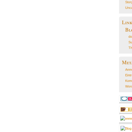
Stor
Unca
Lin
Bl
do
Su
Th
Met
Anm
Eint
Kom
Word