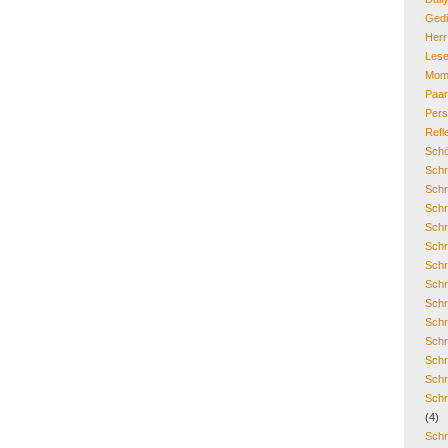
Gedi
Her
Lese
Mom
Paa
Pers
Refl
Schö
Schr
Schr
Schr
Schr
Schr
Schr
Schr
Schr
Schr
Schr
Schr
Schr
Schr
(4)
Schr