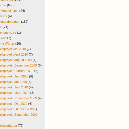
chte
(65)
r Moppelmann
(24)
tipps
(41)
entaufnahmen
(182)
re
(21)
onenskizze
(1)
exion
(7)
ne Wörter
(26)
eibprojejt Mai 2010
(7)
eibprojekt April 2010
(7)
eibprojekt August 2009
(4)
eibprojekt Dezember 2009
(6)
eibprojekt Februar 2010
(6)
eibprojekt Jan. 2010
(6)
eibprojekt Juli 2009
(6)
eibprojekt Juni 2010
(4)
eibprojekt März 2010
(8)
eibprojekt November 2009
(4)
eibprojekt Okt.2010
(6)
eibprojekt Oktober 2009
(4)
eibprojekt September 2009
eibwerkstatt
(72)