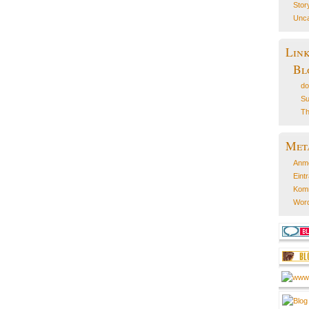
Stor
Unca
Lin
Bl
do
Su
Th
Met
Anm
Eint
Kom
Word