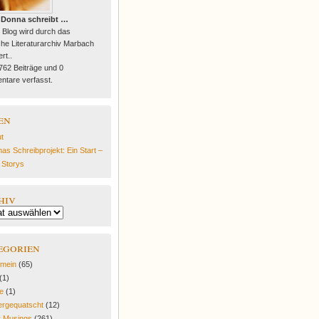
 Donna schreibt …
 Blog wird durch das
he Literaturarchiv Marbach
rt..
 762 Beiträge und 0
tare verfasst.
en
t
as Schreibprojekt: Ein Start –
e Storys
hiv
egorien
emein
(65)
(1)
fe
(1)
rgequatscht
(12)
y Musings
(261)