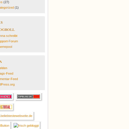
ys
(27)
tegorized
(1)
ks
ogroll
nna schreibt
pport-Forum
emepool
a
elden
rags-Feed
mentar-Feed
Press.org