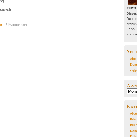
ng.
TEXT!
eauvoir
Dieses
Deutsc
archivie
gs
| 7 Kommentare
Er hat
Kommen
Seit
Abou
Donn
viel
Arc
Archiv
Kat
Allg
Billa
Brie
Dahe
Dail