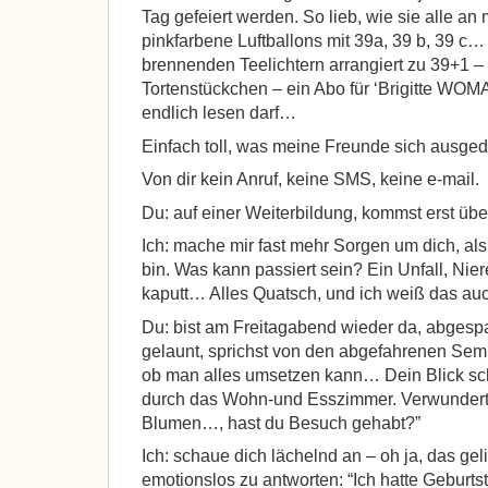
Tag gefeiert werden. So lieb, wie sie alle a
pinkfarbene Luftballons mit 39a, 39 b, 39 c… –
brennenden Teelichtern arrangiert zu 39+1 – 
Tortenstückchen – ein Abo für ‘Brigitte WOMAN
endlich lesen darf…
Einfach toll, was meine Freunde sich ausge
Von dir kein Anruf, keine SMS, keine e-mail.
Du: auf einer Weiterbildung, kommst erst ü
Ich: mache mir fast mehr Sorgen um dich, als
bin. Was kann passiert sein? Ein Unfall, Nie
kaputt… Alles Quatsch, und ich weiß das au
Du: bist am Freitagabend wieder da, abgesp
gelaunt, sprichst von den abgefahrenen Semi
ob man alles umsetzen kann… Dein Blick s
durch das Wohn-und Esszimmer. Verwundert f
Blumen…, hast du Besuch gehabt?”
Ich: schaue dich lächelnd an – oh ja, das gel
emotionslos zu antworten: “Ich hatte Geburtst