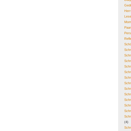
Gedi
Her
Lese
Mom
Paa
Pers
Refl
Schö
Schr
Schr
Schr
Schr
Schr
Schr
Schr
Schr
Schr
Schr
Schr
Schr
Schr
(4)
Schr