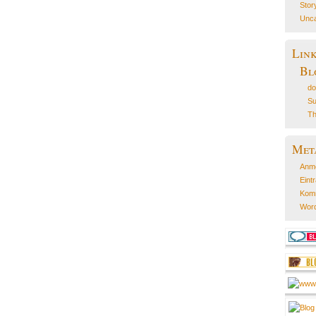
Stor
Unca
Lin
Bl
do
Su
Th
Met
Anm
Eint
Kom
Word