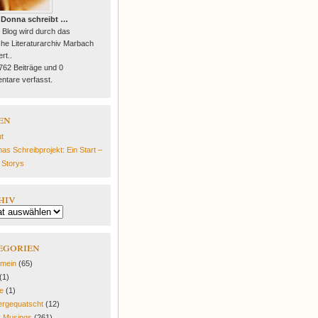
 Donna schreibt …
 Blog wird durch das
he Literaturarchiv Marbach
rt..
 762 Beiträge und 0
tare verfasst.
en
t
as Schreibprojekt: Ein Start –
e Storys
hiv
egorien
emein
(65)
(1)
fe
(1)
rgequatscht
(12)
y Musings
(261)