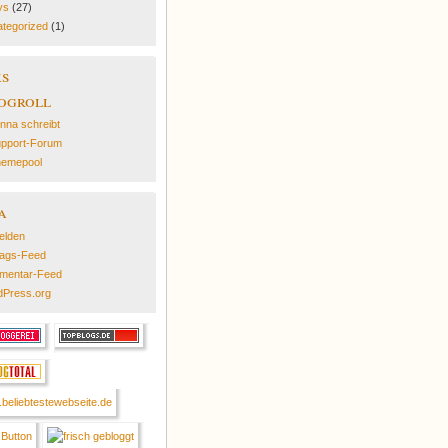
ys
(27)
tegorized
(1)
ks
ogroll
nna schreibt
pport-Forum
emepool
a
elden
rags-Feed
mentar-Feed
Press.org