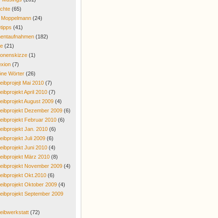
chte
(65)
r Moppelmann
(24)
tipps
(41)
entaufnahmen
(182)
re
(21)
onenskizze
(1)
exion
(7)
ne Wörter
(26)
eibprojejt Mai 2010
(7)
eibprojekt April 2010
(7)
eibprojekt August 2009
(4)
eibprojekt Dezember 2009
(6)
eibprojekt Februar 2010
(6)
eibprojekt Jan. 2010
(6)
eibprojekt Juli 2009
(6)
eibprojekt Juni 2010
(4)
eibprojekt März 2010
(8)
eibprojekt November 2009
(4)
eibprojekt Okt.2010
(6)
eibprojekt Oktober 2009
(4)
eibprojekt September 2009
eibwerkstatt
(72)