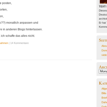
e posten,
TEXT!
orten,
Dieses
Deutsc
en,
archivie
s so??) monatlich anpassen und
Er hat
Kommen
e in anderen Blogs hinterlassen.
 ich schaffe das alles nicht.
Seit
nahmen
| 14 Kommentare
Abou
Donn
viel
Arc
Archiv
Kat
Allg
Billa
Brie
Dahe
Dail