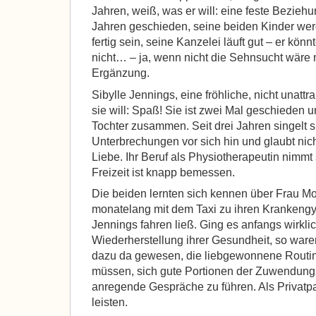
Jahren, weiß, was er will: eine feste Beziehu
Jahren geschieden, seine beiden Kinder we
fertig sein, seine Kanzelei läuft gut – er kön
nicht… – ja, wenn nicht die Sehnsucht wäre 
Ergänzung.
Sibylle Jennings, eine fröhliche, nicht unatt
sie will: Spaß! Sie ist zwei Mal geschieden un
Tochter zusammen. Seit drei Jahren singelt s
Unterbrechungen vor sich hin und glaubt nic
Liebe. Ihr Beruf als Physiotherapeutin nimmt s
Freizeit ist knapp bemessen.
Die beiden lernten sich kennen über Frau M
monatelang mit dem Taxi zu ihren Krankengy
Jennings fahren ließ. Ging es anfangs wirkli
Wiederherstellung ihrer Gesundheit, so ware
dazu da gewesen, die liebgewonnene Routin
müssen, sich gute Portionen der Zuwendun
anregende Gespräche zu führen. Als Privatpat
leisten.