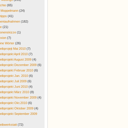
chte
(65)
r Moppelmann
(24)
tipps
(41)
entaufnahmen
(182)
re
(21)
onenskizze
(1)
exion
(7)
ne Wörter
(26)
eibprojejt Mai 2010
(7)
eibprojekt April 2010
(7)
eibprojekt August 2009
(4)
eibprojekt Dezember 2009
(6)
eibprojekt Februar 2010
(6)
eibprojekt Jan. 2010
(6)
eibprojekt Juli 2009
(6)
eibprojekt Juni 2010
(4)
eibprojekt März 2010
(8)
eibprojekt November 2009
(4)
eibprojekt Okt.2010
(6)
eibprojekt Oktober 2009
(4)
eibprojekt September 2009
eibwerkstatt
(72)