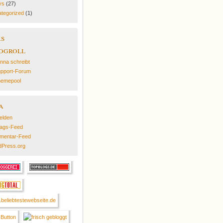
ys
(27)
tegorized
(1)
ks
ogroll
nna schreibt
pport-Forum
emepool
a
elden
rags-Feed
mentar-Feed
Press.org