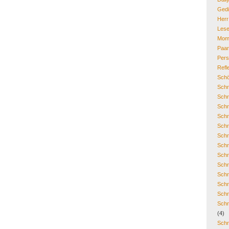
Gedi
Her
Lese
Mom
Paa
Pers
Refl
Schö
Schr
Schr
Schr
Schr
Schr
Schr
Schr
Schr
Schr
Schr
Schr
Schr
Schr
(4)
Schr