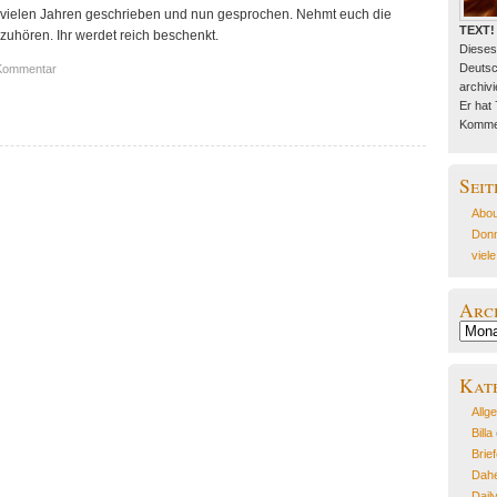
r vielen Jahren geschrieben und nun gesprochen. Nehmt euch die
TEXT!
nzuhören. Ihr werdet reich beschenkt.
Dieses
Deutsc
Kommentar
archivie
Er hat
Kommen
Seit
Abou
Donn
viel
Arc
Archiv
Kat
Allg
Billa
Brie
Dahe
Dail