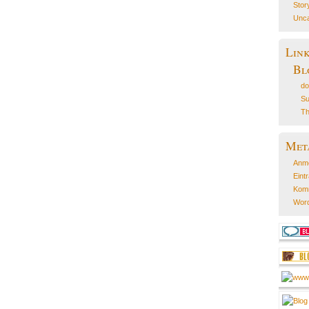
Stor
Unca
Lin
Bl
do
Su
Th
Met
Anm
Eint
Kom
Word