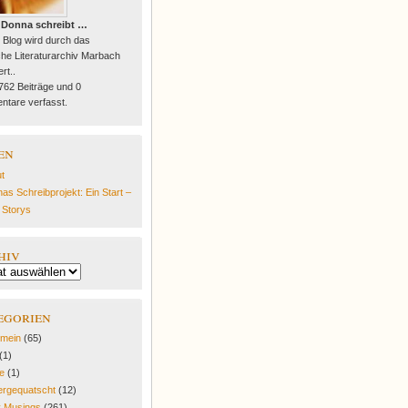
 Donna schreibt …
 Blog wird durch das
he Literaturarchiv Marbach
rt..
 762 Beiträge und 0
tare verfasst.
en
t
as Schreibprojekt: Ein Start –
e Storys
hiv
egorien
emein
(65)
(1)
fe
(1)
rgequatscht
(12)
y Musings
(261)