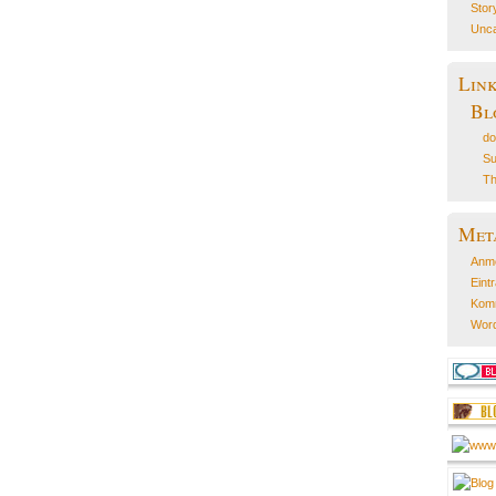
Stor
Unca
Lin
Bl
do
Su
Th
Met
Anm
Eint
Kom
Word