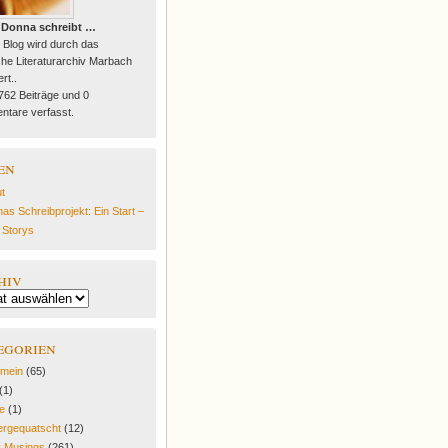
 Donna schreibt …
 Blog wird durch das
he Literaturarchiv Marbach
rt..
 762 Beiträge und 0
tare verfasst.
en
t
as Schreibprojekt: Ein Start –
e Storys
hiv
egorien
emein
(65)
(1)
fe
(1)
rgequatscht
(12)
y Musings
(261)