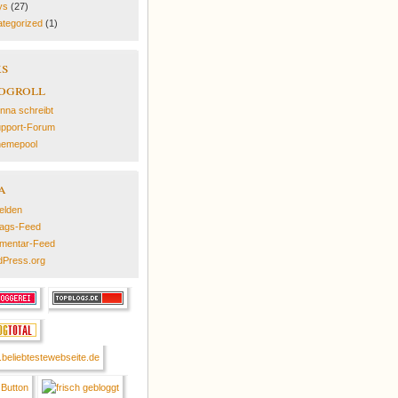
ys
(27)
tegorized
(1)
ks
ogroll
nna schreibt
pport-Forum
emepool
a
elden
rags-Feed
mentar-Feed
Press.org