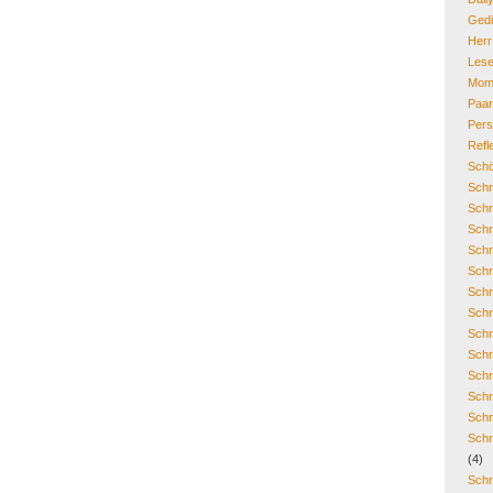
Gedi
Her
Lese
Mom
Paa
Pers
Refl
Schö
Schr
Schr
Schr
Schr
Schr
Schr
Schr
Schr
Schr
Schr
Schr
Schr
Schr
(4)
Schr