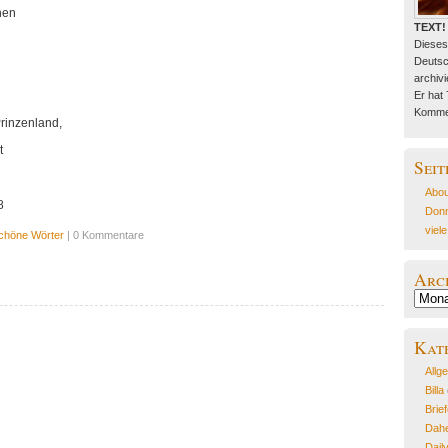
hen
TEXT!
Dieses
Deutsc
archivie
Er hat
Kommen
rinzenland,
t
Seit
Abou
8
Donn
viel
chöne Wörter
| 0 Kommentare
Arc
Archiv
Kat
Allg
Billa
Brie
Dahe
Dail