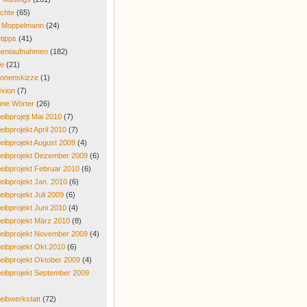
chte
(65)
r Moppelmann
(24)
tipps
(41)
entaufnahmen
(182)
re
(21)
onenskizze
(1)
exion
(7)
ne Wörter
(26)
eibprojejt Mai 2010
(7)
eibprojekt April 2010
(7)
eibprojekt August 2009
(4)
eibprojekt Dezember 2009
(6)
eibprojekt Februar 2010
(6)
eibprojekt Jan. 2010
(6)
eibprojekt Juli 2009
(6)
eibprojekt Juni 2010
(4)
eibprojekt März 2010
(8)
eibprojekt November 2009
(4)
eibprojekt Okt.2010
(6)
eibprojekt Oktober 2009
(4)
eibprojekt September 2009
eibwerkstatt
(72)