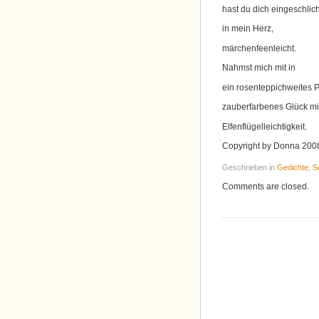
hast du dich eingeschlic
in mein Herz,
märchenfeenleicht.
Nahmst mich mit in
ein rosenteppichweites P
zauberfarbenes Glück mi
Elfenflügelleichtigkeit.
Copyright by Donna 200
Geschrieben in
Gedichte
,
S
Comments are closed.